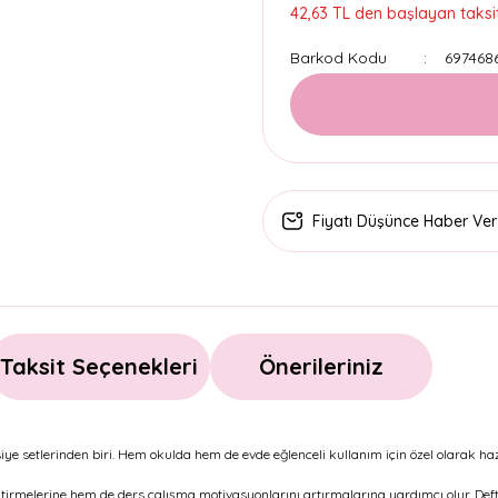
42,63 TL den başlayan taksit
Barkod Kodu
697468
Fiyatı Düşünce Haber Ver
Taksit Seçenekleri
Önerileriniz
iye setlerinden biri. Hem okulda hem de evde eğlenceli kullanım için özel olarak haz
liştirmelerine hem de ders çalışma motivasyonlarını artırmalarına yardımcı olur. Def