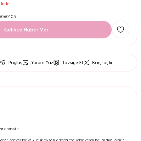
lerle!
6060105
Gelince Haber Ver
Paylaş
Yorum Yaz
Tavsiye Et
Karşılaştır
ırlanmıştır.
terler, sticker’lar ve küçük aksesuarlarla çocuklar kendi hayal dünyalarını