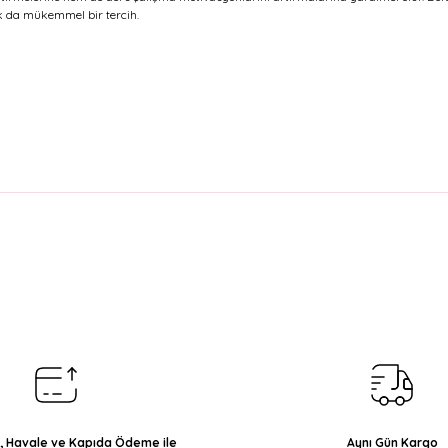
ak da mükemmel bir tercih.
arda yetersiz gördüğünüz noktaları öneri formunu kullanarak tarafımıza il
Bu ürüne ilk yorumu siz yapın!
Yorum Yaz
ı, Havale ve Kapıda Ödeme ile
Aynı Gün Kargo