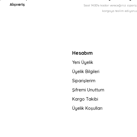
Alışveriş
Saat 14:00'e kadar vereceğiniz sipari
kargoya teslim ediyoruz
Gönder
Hesabım
Yeni Üyelik
Üyelik Bilgileri
Siparişlerim
Şifremi Unuttum
Kargo Takibi
Üyelik Koşulları