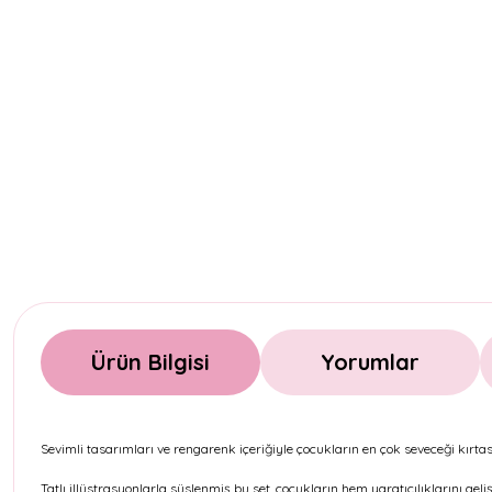
Ürün Bilgisi
Yorumlar
Sevimli tasarımları ve rengarenk içeriğiyle çocukların en çok seveceği kırtas
Tatlı illüstrasyonlarla süslenmiş bu set, çocukların hem yaratıcılıklarını ge