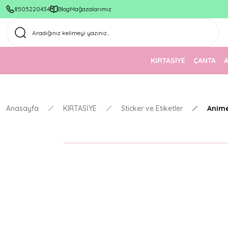
8505220434
Blog
Mağazalarımız
KIRTASİYE
ÇANTA
Anasayfa
KIRTASİYE
Sticker ve Etiketler
Anime 