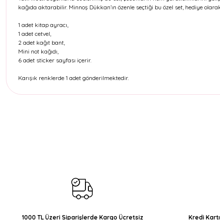
kağıda aktarabilir. Minnoş Dükkan’ın özenle seçtiği bu özel set, hediye olar
1 adet kitap ayracı,
1 adet cetvel,
2 adet kağıt bant,
Mini not kağıdı,
6 adet sticker sayfası içerir.
Karışık renklerde 1 adet gönderilmektedir.
Bu ürünün fiyat bilgisi, resim, ürün açıklamalarında ve diğer konul
Görüş ve önerileriniz için teşekkür ederiz.
Ürün resmi kalitesiz, bozuk veya görüntülenemiyor.
Ürün açıklamasında eksik bilgiler bulunuyor.
Ürün bilgilerinde hatalar bulunuyor.
Ürün fiyatı diğer sitelerden daha pahalı.
Bu ürüne benzer farklı alternatifler olmalı.
1000 TL Üzeri Siparişlerde Kargo Ücretsiz
Kredi Kart