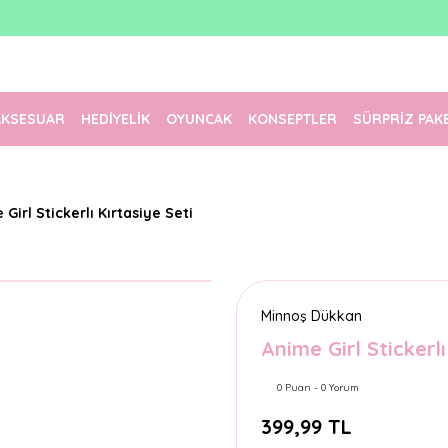
1500 TL Üzeri Ücretsiz Kargo
Tüm Siparişler Aynı Gün Kargoda!
Türkiye'nin En Eğlenceli Kırtasiyesi!
AKSESUAR
HEDİYELİK
OYUNCAK
KONSEPTLER
SÜRPRİZ PAK
Girl Stickerlı Kırtasiye Seti
Minnoş Dükkan
Anime Girl Stickerlı
0 Puan - 0 Yorum
399,99 TL