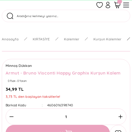
1500 TL Üzeri Ücretsiz Kargo
Tüm Siparişler Aynı Gün Kargoda!
Türkiye'nin En Eğlenceli Kırtasiyesi!
Anasayfa
KIRTASİYE
Kalemler
Kurşun Kalemler
Minnoş Dükkan
Armut - Bruno Visconti Happy Graphix Kurşun Kalem
0 Puan - 0 Yorum
34,99 TL
3,73 TL den başlayan taksitlerle!
Barkod Kodu
4606016398740