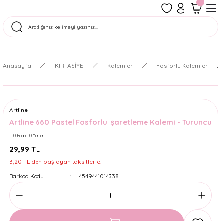
1500 TL Üzeri Ücretsiz Kargo
Tüm Siparişler Aynı Gün Kargoda!
Türkiye'nin En Eğlenceli Kırtasiyesi!
Anasayfa
KIRTASİYE
Kalemler
Fosforlu Kalemler
Artline
Artline 660 Pastel Fosforlu İşaretleme Kalemi - Turuncu
0 Puan - 0 Yorum
29,99 TL
3,20 TL den başlayan taksitlerle!
Barkod Kodu
4549441014338