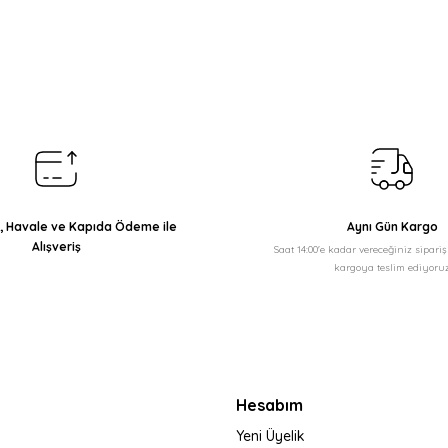
arda yetersiz gördüğünüz noktaları öneri formunu kullanarak tarafımıza il
Bu ürüne ilk yorumu siz yapın!
Yorum Yaz
ı, Havale ve Kapıda Ödeme ile
Aynı Gün Kargo
Alışveriş
Saat 14:00'e kadar vereceğiniz sipari
kargoya teslim ediyoruz
Gönder
Hesabım
Yeni Üyelik