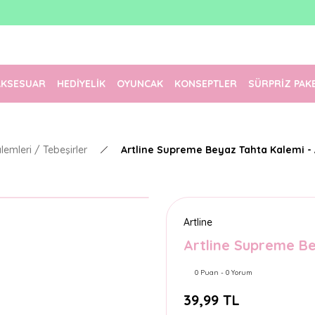
1500 TL Üzeri Ücretsiz Kargo
Tüm Siparişler Aynı Gün Kargoda!
Türkiye'nin En Eğlenceli Kırtasiyesi!
AKSESUAR
HEDİYELİK
OYUNCAK
KONSEPTLER
SÜRPRİZ PAK
emleri / Tebeşirler
Artline Supreme Beyaz Tahta Kalemi - 
Artline
Artline Supreme Be
0 Puan - 0 Yorum
39,99 TL