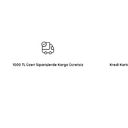
Bu ürünün fiyat bilgisi, resim, ürün açıklamalarında ve diğer konul
Görüş ve önerileriniz için teşekkür ederiz.
Ürün resmi kalitesiz, bozuk veya görüntülenemiyor.
Ürün açıklamasında eksik bilgiler bulunuyor.
Ürün bilgilerinde hatalar bulunuyor.
Ürün fiyatı diğer sitelerden daha pahalı.
Bu ürüne benzer farklı alternatifler olmalı.
1000 TL Üzeri Siparişlerde Kargo Ücretsiz
Kredi Kart