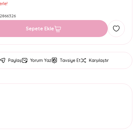
rle!
2866326
Sepete Ekle
Paylaş
Yorum Yaz
Tavsiye Et
Karşılaştır