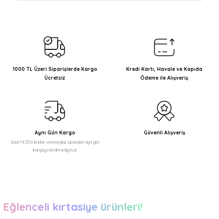
Bu ürünün fiyat bilgisi, resim, ürün açıklamalarında ve diğer
konularda yetersiz gördüğünüz noktaları öneri formunu
kullanarak tarafımıza iletebilirsiniz.
Görüş ve önerileriniz için teşekkür ederiz.
Ürün resmi kalitesiz, bozuk veya görüntülenemiyor.
Ürün açıklamasında eksik bilgiler bulunuyor.
1000 TL Üzeri Siparişlerde Kargo
Kredi Kartı, Havale ve Kapıda
Ücretsiz
Ödeme ile Alışveriş
Ürün bilgilerinde hatalar bulunuyor.
Ürün fiyatı diğer sitelerden daha pahalı.
Bu ürüne benzer farklı alternatifler olmalı.
Aynı Gün Kargo
Güvenli Alışveriş
Saat 14:00'e kadar vereceğiniz siparişleri aynı gün
kargoya teslim ediyoruz!
Gönder
Eğlenceli kırtasiye ürünleri!