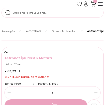
1500 TL Üzeri Ücretsiz Kargo
Tüm Siparişler Aynı Gün Kargoda!
Türkiye'nin En Eğlenceli Kırtasiyesi!
Anasayfa
AKSESUAR
Suluk - Mataralar
Astronot İpli
Cem
Astronot İpli Plastik Matara
0 Puan - 0 Yorum
299,99 TL
31,97 TL den başlayan taksitlerle!
Barkod Kodu
8698547878859