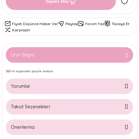
Sepete Ekle
Fiyatı Düşünce Haber Ver
Paylaş
Yorum Yaz
Tavsiye Et
Karşılaştır
Ürün Bilgisi
500 ml kapasiteli plastik matara
Yorumlar
Taksit Seçenekleri
Bu ürüne ilk yorumu siz yapın!
Önerileriniz
Yorum Yaz