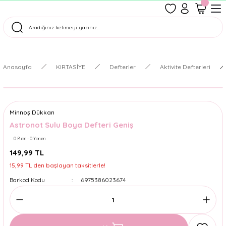
1500 TL Üzeri Ücretsiz Kargo
Tüm Siparişler Aynı Gün Kargoda!
Türkiye'nin En Eğlenceli Kırtasiyesi!
Anasayfa
KIRTASİYE
Defterler
Aktivite Defterleri
Minnoş Dükkan
Astronot Sulu Boya Defteri Geniş
0 Puan - 0 Yorum
149,99 TL
15,99 TL den başlayan taksitlerle!
Barkod Kodu
6975386023674