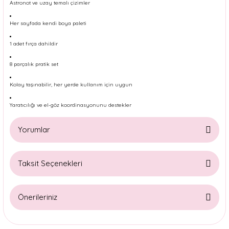
Astronot ve uzay temalı çizimler
Her sayfada kendi boya paleti
1 adet fırça dahildir
8 parçalık pratik set
Kolay taşınabilir, her yerde kullanım için uygun
Yaratıcılığı ve el-göz koordinasyonunu destekler
Yorumlar
Taksit Seçenekleri
Bu ürüne ilk yorumu siz yapın!
Önerileriniz
Yorum Yaz
Bu ürünün fiyat bilgisi, resim, ürün açıklamalarında ve diğer