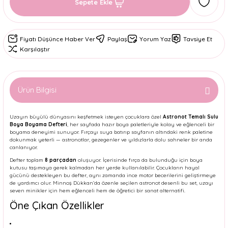
Sepete Ekle
Fiyatı Düşünce Haber Ver
Paylaş
Yorum Yaz
Tavsiye Et
Karşılaştır
Ürün Bilgisi
Uzayın büyülü dünyasını keşfetmek isteyen çocuklara özel
Astronot Temalı Sulu
Boya Boyama Defteri
, her sayfada hazır boya paletleriyle kolay ve eğlenceli bir
boyama deneyimi sunuyor. Fırçayı suya batırıp sayfanın altındaki renk paletine
dokunmak yeterli — astronotlar, gezegenler ve yıldızlarla dolu sahneler bir anda
canlanıyor.
Defter toplam
8 parçadan
oluşuyor. İçerisinde fırça da bulunduğu için boya
kutusu taşımaya gerek kalmadan her yerde kullanılabilir. Çocukların hayal
gücünü destekleyen bu defter, aynı zamanda ince motor becerilerini geliştirmeye
de yardımcı olur. Minnoş Dükkan’da özenle seçilen astronot desenli bu set, uzayı
seven minikler için hem eğlenceli hem de öğretici bir sanat alternatifi.
Öne Çıkan Özellikler