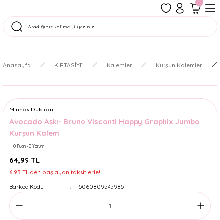
1500 TL Üzeri Ücretsiz Kargo
Tüm Siparişler Aynı Gün Kargoda!
Türkiye'nin En Eğlenceli Kırtasiyesi!
Anasayfa
KIRTASİYE
Kalemler
Kurşun Kalemler
Minnoş Dükkan
Avocado Aşkı- Bruno Visconti Happy Graphix Jumbo
Kurşun Kalem
0 Puan - 0 Yorum
64,99 TL
6,93 TL den başlayan taksitlerle!
Barkod Kodu
5060809545985