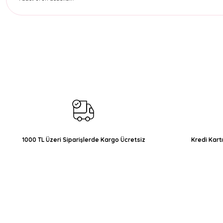
Bu ürünün fiyat bilgisi, resim, ürün açıklamalarında ve diğer konul
Görüş ve önerileriniz için teşekkür ederiz.
Ürün resmi kalitesiz, bozuk veya görüntülenemiyor.
Ürün açıklamasında eksik bilgiler bulunuyor.
Ürün bilgilerinde hatalar bulunuyor.
Ürün fiyatı diğer sitelerden daha pahalı.
Bu ürüne benzer farklı alternatifler olmalı.
1000 TL Üzeri Siparişlerde Kargo Ücretsiz
Kredi Kart