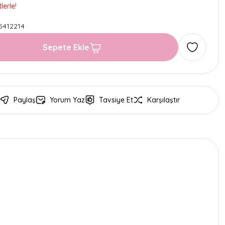
lerle!
5412214
Sepete Ekle
Paylaş
Yorum Yaz
Tavsiye Et
Karşılaştır