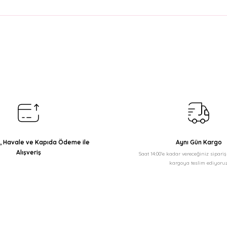
arda yetersiz gördüğünüz noktaları öneri formunu kullanarak tarafımıza il
Bu ürüne ilk yorumu siz yapın!
Yorum Yaz
ı, Havale ve Kapıda Ödeme ile
Aynı Gün Kargo
Alışveriş
Saat 14:00'e kadar vereceğiniz sipari
kargoya teslim ediyoruz
Gönder