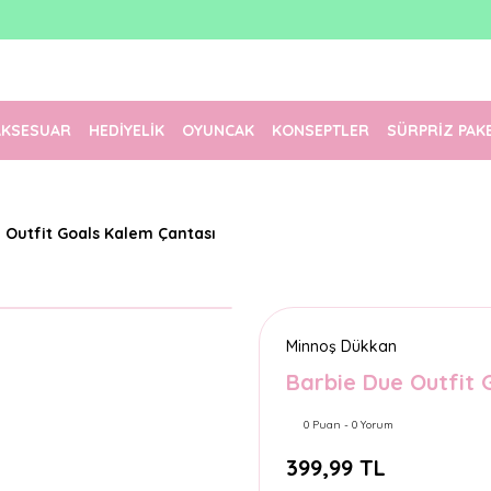
1500 TL Üzeri Ücretsiz Kargo
Tüm Siparişler Aynı Gün Kargoda!
Türkiye'nin En Eğlenceli Kırtasiyesi!
AKSESUAR
HEDİYELİK
OYUNCAK
KONSEPTLER
SÜRPRİZ PAK
 Outfit Goals Kalem Çantası
Minnoş Dükkan
Barbie Due Outfit 
0 Puan - 0 Yorum
399,99 TL