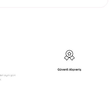
etebilirsiniz.
Güvenli Alışveriş
şleri aynı gün
!