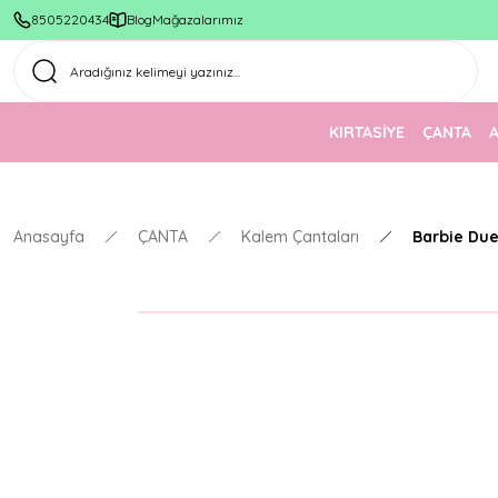
8505220434
Blog
Mağazalarımız
KIRTASİYE
ÇANTA
Anasayfa
ÇANTA
Kalem Çantaları
Barbie Due