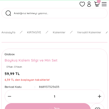
1500 TL Üzeri Ücretsiz Kargo
Tüm Siparişler Aynı Gün Kargoda!
Türkiye'nin En Eğlenceli Kırtasiyesi!
Anasayfa
KIRTASİYE
Kalemler
Versatil Kalemler
Globox
Baykuş Kalem Silgi ve Min Set
0 Puan - 0 Yorum
59,99 TL
6,39 TL den başlayan taksitlerle!
Barkod Kodu
8681137325635