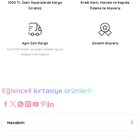
Ürün açıklamasında eksik bilgiler bulunuyor.
1000 TL Üzeri Siparişlerde Kargo
Kredi Kartı, Havale ve Kapıda
Ücretsiz
Ödeme ile Alışveriş
Ürün bilgilerinde hatalar bulunuyor.
Ürün fiyatı diğer sitelerden daha pahalı.
Bu ürüne benzer farklı alternatifler olmalı.
Aynı Gün Kargo
Güvenli Alışveriş
Saat 14:00'e kadar vereceğiniz siparişleri aynı gün
kargoya teslim ediyoruz!
Gönder
Eğlenceli kırtasiye ürünleri!
Hesabım