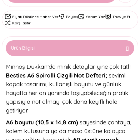
Fiyatı Düşünce Haber Ver
Paylaş
Yorum Yaz
Tavsiye Et
Karşılaştır
Ürün Bilgisi
Minnoş Dükkan’da minik detaylar yine çok tatlı!
Besties A6 Spiralli Çizgili Not Defteri;
sevimli
kapak tasarımı, kullanışlı boyutu ve günlük
hayatta her an yanında taşıyabileceğin pratik
yapısıyla not almayı çok daha keyifli hale
getiriyor.
A6 boyutu (10,5 x 14,8 cm)
sayesinde çantaya,
kalem kutusuna ya da masa üstüne kolayca
uyum sağlar. İçerisindeki
60 çizgili yaprak
,