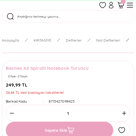
1500 TL Üzeri Ücretsiz Kargo
Tüm Siparişler Aynı Gün Kargoda!
Türkiye'nin En Eğlenceli Kırtasiyesi!
Anasayfa
KIRTASİYE
Defterler
Not Defterleri
Besties A6 Spiralli Notebook Turuncu
0 Puan - 0 Yorum
249,99 TL
26,64 TL den başlayan taksitlerle!
Barkod Kodu
8715427098425
Sepete Ekle