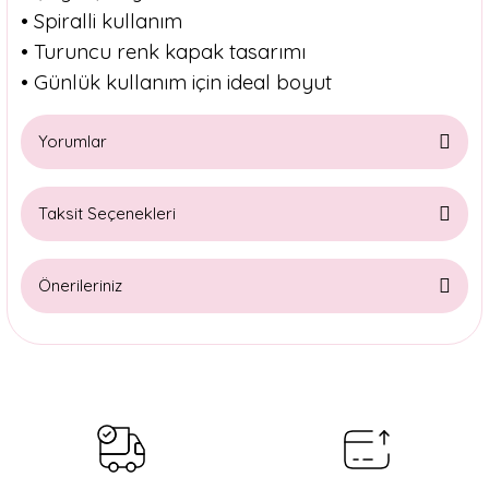
• Spiralli kullanım
• Turuncu renk kapak tasarımı
• Günlük kullanım için ideal boyut
Yorumlar
Taksit Seçenekleri
Bu ürüne ilk yorumu siz yapın!
Önerileriniz
Yorum Yaz
Bu ürünün fiyat bilgisi, resim, ürün açıklamalarında ve diğer
konularda yetersiz gördüğünüz noktaları öneri formunu
kullanarak tarafımıza iletebilirsiniz.
Görüş ve önerileriniz için teşekkür ederiz.
Ürün resmi kalitesiz, bozuk veya görüntülenemiyor.