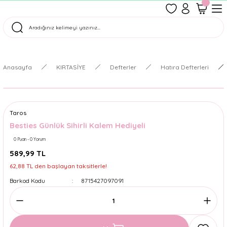
1500 TL Üzeri Ücretsiz Kargo
Tüm Siparişler Aynı Gün Kargoda!
Türkiye'nin En Eğlenceli Kırtasiyesi!
Anasayfa
KIRTASİYE
Defterler
Hatıra Defterleri
Taros
Besties Günlük Sihirli Kalem Hediyeli
0 Puan - 0 Yorum
589,99 TL
62,88 TL den başlayan taksitlerle!
Barkod Kodu
8715427097091