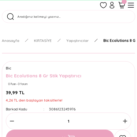
1500 TL Üzeri Ücretsiz Kargo
Tüm Siparişler Aynı Gün Kargoda!
Türkiye'nin En Eğlenceli Kırtasiyesi!
Anasayfa
KIRTASİYE
Yapıştırıcılar
Bic Ecolutions 8 Gr 
Bic
Bic Ecolutions 8 Gr Stik Yapıştırıcı
0 Puan - 0 Yorum
39,99 TL
4,26 TL den başlayan taksitlerle!
Barkod Kodu
3086123245976