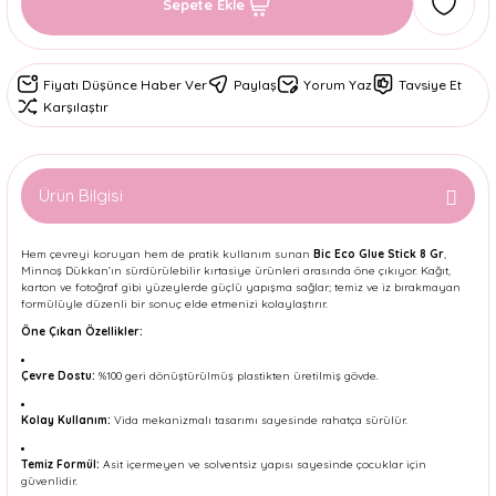
Sepete Ekle
Fiyatı Düşünce Haber Ver
Paylaş
Yorum Yaz
Tavsiye Et
Karşılaştır
Ürün Bilgisi
Hem çevreyi koruyan hem de pratik kullanım sunan
Bic Eco Glue Stick 8 Gr
,
Minnoş Dükkan’ın sürdürülebilir kırtasiye ürünleri arasında öne çıkıyor. Kağıt,
karton ve fotoğraf gibi yüzeylerde güçlü yapışma sağlar; temiz ve iz bırakmayan
formülüyle düzenli bir sonuç elde etmenizi kolaylaştırır.
Öne Çıkan Özellikler:
Çevre Dostu:
%100 geri dönüştürülmüş plastikten üretilmiş gövde.
Kolay Kullanım:
Vida mekanizmalı tasarımı sayesinde rahatça sürülür.
Temiz Formül:
Asit içermeyen ve solventsiz yapısı sayesinde çocuklar için
güvenlidir.