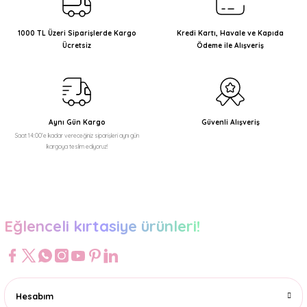
Ürün resmi kalitesiz, bozuk veya görüntülenemiyor.
Ürün açıklamasında eksik bilgiler bulunuyor.
1000 TL Üzeri Siparişlerde Kargo
Kredi Kartı, Havale ve Kapıda
Ücretsiz
Ödeme ile Alışveriş
Ürün bilgilerinde hatalar bulunuyor.
Ürün fiyatı diğer sitelerden daha pahalı.
Bu ürüne benzer farklı alternatifler olmalı.
Aynı Gün Kargo
Güvenli Alışveriş
Saat 14:00'e kadar vereceğiniz siparişleri aynı gün
kargoya teslim ediyoruz!
Gönder
Eğlenceli kırtasiye ürünleri!
Hesabım