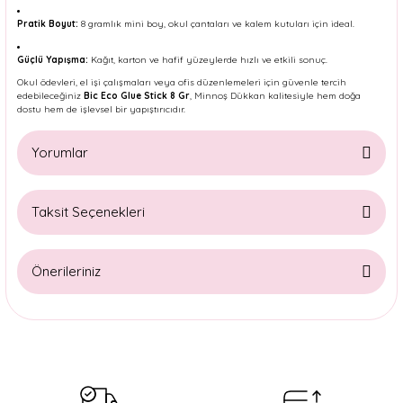
Pratik Boyut:
8 gramlık mini boy, okul çantaları ve kalem kutuları için ideal.
Güçlü Yapışma:
Kağıt, karton ve hafif yüzeylerde hızlı ve etkili sonuç.
Okul ödevleri, el işi çalışmaları veya ofis düzenlemeleri için güvenle tercih
edebileceğiniz
Bic Eco Glue Stick 8 Gr
, Minnoş Dükkan kalitesiyle hem doğa
dostu hem de işlevsel bir yapıştırıcıdır.
Yorumlar
Taksit Seçenekleri
Bu ürüne ilk yorumu siz yapın!
Önerileriniz
Yorum Yaz
Bu ürünün fiyat bilgisi, resim, ürün açıklamalarında ve diğer
konularda yetersiz gördüğünüz noktaları öneri formunu
kullanarak tarafımıza iletebilirsiniz.
Görüş ve önerileriniz için teşekkür ederiz.