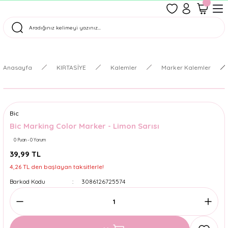
1500 TL Üzeri Ücretsiz Kargo
Tüm Siparişler Aynı Gün Kargoda!
Türkiye'nin En Eğlenceli Kırtasiyesi!
Anasayfa
KIRTASİYE
Kalemler
Marker Kalemler
Bic
Bic Marking Color Marker - Limon Sarısı
0 Puan - 0 Yorum
39,99 TL
4,26 TL den başlayan taksitlerle!
Barkod Kodu
3086126725574