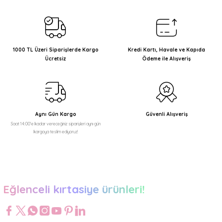
Görüş ve önerileriniz için teşekkür ederiz.
Ürün resmi kalitesiz, bozuk veya görüntülenemiyor.
Ürün açıklamasında eksik bilgiler bulunuyor.
1000 TL Üzeri Siparişlerde Kargo
Kredi Kartı, Havale ve Kapıda
Ücretsiz
Ödeme ile Alışveriş
Ürün bilgilerinde hatalar bulunuyor.
Ürün fiyatı diğer sitelerden daha pahalı.
Bu ürüne benzer farklı alternatifler olmalı.
Aynı Gün Kargo
Güvenli Alışveriş
Saat 14:00'e kadar vereceğiniz siparişleri aynı gün
kargoya teslim ediyoruz!
Gönder
Eğlenceli kırtasiye ürünleri!