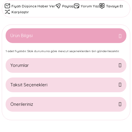
Fiyatı Düşünce Haber Ver
Paylaş
Yorum Yaz
Tavsiye Et
Karşılaştır
Ürün Bilgisi
1 adet fiyatıdır. Stok durumuna göre mevcut seçeneklerden biri gönderilecektir.
Yorumlar
Taksit Seçenekleri
Bu ürüne ilk yorumu siz yapın!
Önerileriniz
Yorum Yaz
Bu ürünün fiyat bilgisi, resim, ürün açıklamalarında ve diğer
konularda yetersiz gördüğünüz noktaları öneri formunu
kullanarak tarafımıza iletebilirsiniz.