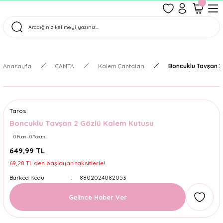
1500 TL Üzeri Ücretsiz Kargo
Tüm Siparişler Aynı Gün Kargoda!
Türkiye'nin En Eğlenceli Kırtasiyesi!
Anasayfa
ÇANTA
Kalem Çantaları
Boncuklu Tavşan 2
Taros
Boncuklu Tavşan 2 Gözlü Kalem Kutusu
0 Puan - 0 Yorum
649,99 TL
69,28 TL den başlayan taksitlerle!
Barkod Kodu
8802024082053
Gelince Haber Ver