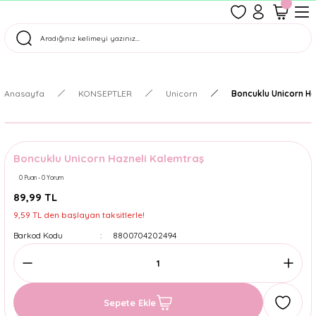
1500 TL Üzeri Ücretsiz Kargo
Tüm Siparişler Aynı Gün Kargoda!
Türkiye'nin En Eğlenceli Kırtasiyesi!
Anasayfa
KONSEPTLER
Unicorn
Boncuklu Unicorn Ha
Boncuklu Unicorn Hazneli Kalemtraş
0 Puan - 0 Yorum
89,99 TL
9,59 TL den başlayan taksitlerle!
Barkod Kodu
8800704202494
Sepete Ekle