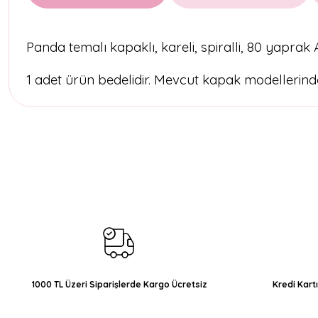
Panda temalı kapaklı, kareli, spiralli, 80 yaprak 
1 adet ürün bedelidir. Mevcut kapak modellerinde
Bu ürünün fiyat bilgisi, resim, ürün açıklamalarında ve diğer konul
Görüş ve önerileriniz için teşekkür ederiz.
Ürün resmi kalitesiz, bozuk veya görüntülenemiyor.
Ürün açıklamasında eksik bilgiler bulunuyor.
Ürün bilgilerinde hatalar bulunuyor.
Ürün fiyatı diğer sitelerden daha pahalı.
Bu ürüne benzer farklı alternatifler olmalı.
1000 TL Üzeri Siparişlerde Kargo Ücretsiz
Kredi Kart