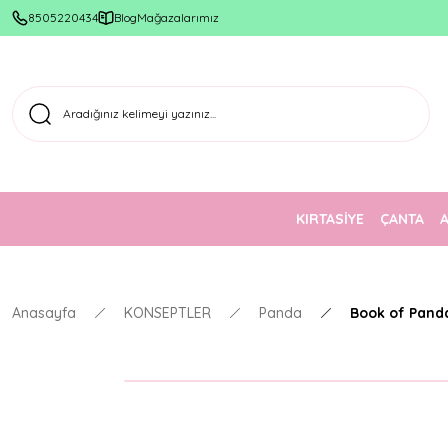
8505220434
Blog
Mağazalarımız
KIRTASİYE
ÇANTA
Anasayfa
KONSEPTLER
Panda
Book of Panda