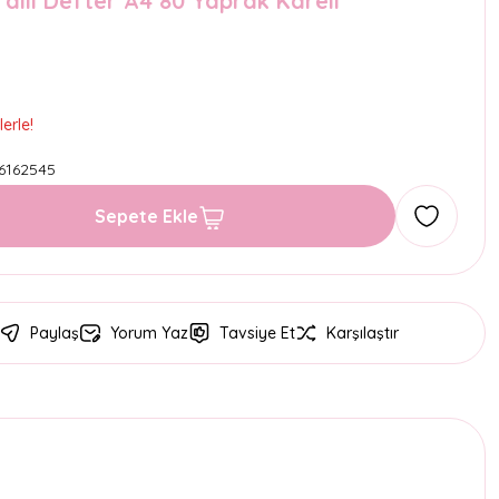
alli Defter A4 80 Yaprak Kareli
erle!
6162545
Sepete Ekle
Paylaş
Yorum Yaz
Tavsiye Et
Karşılaştır