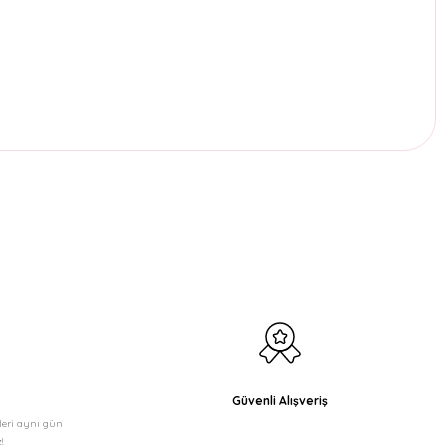
etebilirsiniz.
Güvenli Alışveriş
şleri aynı gün
!