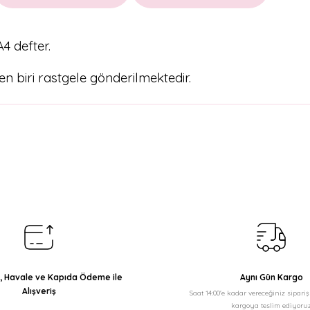
A4 defter.
n biri rastgele gönderilmektedir.
arda yetersiz gördüğünüz noktaları öneri formunu kullanarak tarafımıza il
Bu ürüne ilk yorumu siz yapın!
Yorum Yaz
ı, Havale ve Kapıda Ödeme ile
Aynı Gün Kargo
Alışveriş
Saat 14:00'e kadar vereceğiniz sipari
kargoya teslim ediyoruz