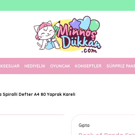
1500 TL Üzeri Ücretsiz Kargo
Tüm Siparişler Aynı Gün Kargoda!
Türkiye'nin En Eğlenceli Kırtasiyesi!
AKSESUAR
HEDİYELİK
OYUNCAK
KONSEPTLER
SÜRPRİZ PAK
 Spiralli Defter A4 80 Yaprak Kareli
Gıpta