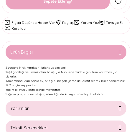
Sepete Ekle
Fiyatı Düşünce Haber Ver
Paylaş
Yorum Yaz
Tavsiye Et
Karşılaştır
Ürün Bilgisi
Zootopia Nick karakterli bricks yapım seti.
Yeşil gömleği ve ikonik olan bakışıyla Nick sinemadaki gibi tüm karizmasıyla
sizlerle!
Tamamlandıktan sonra ev, ofis gibi bir çok yerde dekoratif olarak kullanabilirsiniz.
14 Yaş için uygundur.
Yapım kılavuzu kutu içinde mevcuttur.
Sağlam parçalardan oluşur, istendiğinde kolayca sökülüp takılabilir.
Yorumlar
Taksit Seçenekleri