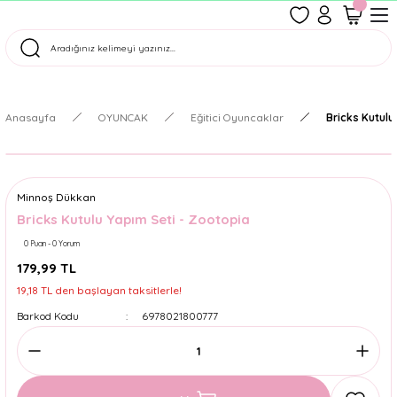
1500 TL Üzeri Ücretsiz Kargo
Tüm Siparişler Aynı Gün Kargoda!
Türkiye'nin En Eğlenceli Kırtasiyesi!
Anasayfa
OYUNCAK
Eğitici Oyuncaklar
Bricks Kutulu
Minnoş Dükkan
Bricks Kutulu Yapım Seti - Zootopia
0 Puan - 0 Yorum
179,99 TL
19,18 TL den başlayan taksitlerle!
Barkod Kodu
6978021800777