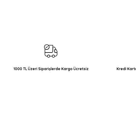
Bu ürünün fiyat bilgisi, resim, ürün açıklamalarında ve diğer konul
Görüş ve önerileriniz için teşekkür ederiz.
Ürün resmi kalitesiz, bozuk veya görüntülenemiyor.
Ürün açıklamasında eksik bilgiler bulunuyor.
Ürün bilgilerinde hatalar bulunuyor.
Ürün fiyatı diğer sitelerden daha pahalı.
Bu ürüne benzer farklı alternatifler olmalı.
1000 TL Üzeri Siparişlerde Kargo Ücretsiz
Kredi Kart