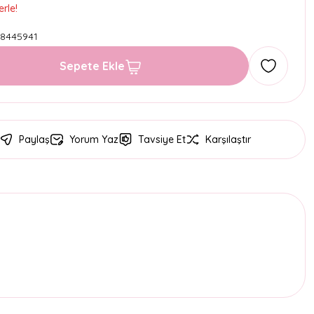
rle!
8445941
Sepete Ekle
Paylaş
Yorum Yaz
Tavsiye Et
Karşılaştır