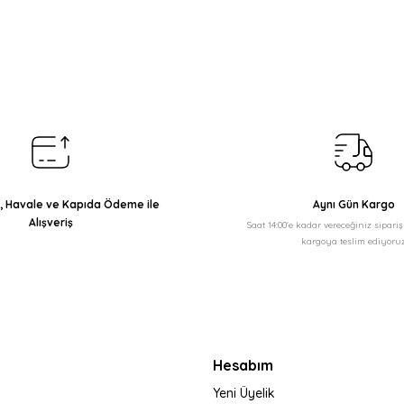
arda yetersiz gördüğünüz noktaları öneri formunu kullanarak tarafımıza il
Bu ürüne ilk yorumu siz yapın!
Yorum Yaz
ı, Havale ve Kapıda Ödeme ile
Aynı Gün Kargo
Alışveriş
Saat 14:00'e kadar vereceğiniz sipari
kargoya teslim ediyoruz
Gönder
Hesabım
Yeni Üyelik