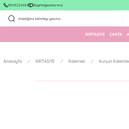
8505220434
Blog
Mağazalarımız
KIRTASİYE
ÇANTA
Anasayfa
KIRTASİYE
Kalemler
Kurşun Kalemle