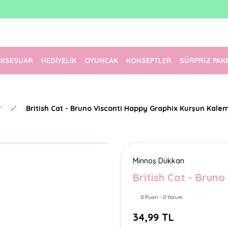
1500 TL Üzeri Ücretsiz Kargo
Tüm Siparişler Aynı Gün Kargoda!
Türkiye'nin En Eğlenceli Kırtasiyesi!
AKSESUAR
HEDİYELİK
OYUNCAK
KONSEPTLER
SÜRPRİZ PAK
r
British Cat - Bruno Visconti Happy Graphix Kurşun Kale
Minnoş Dükkan
British Cat - Brun
0 Puan - 0 Yorum
34,99 TL