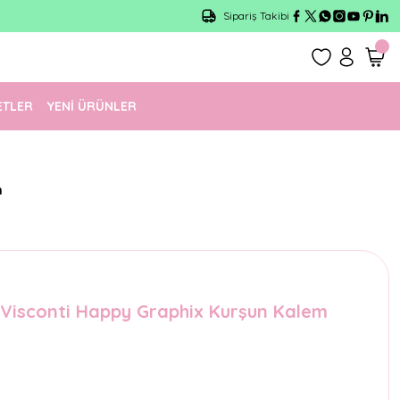
Sipariş Takibi
ETLER
YENİ ÜRÜNLER
m
o Visconti Happy Graphix Kurşun Kalem