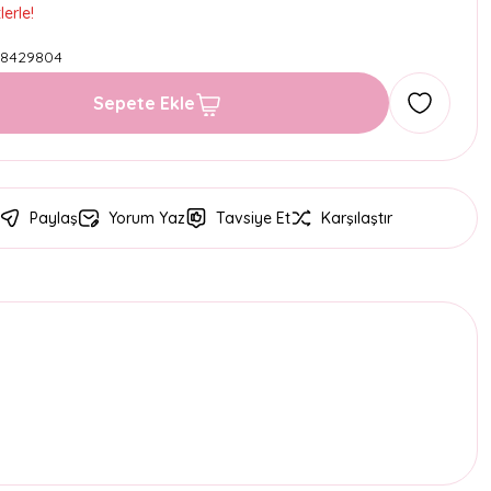
erle!
98429804
Sepete Ekle
Paylaş
Yorum Yaz
Tavsiye Et
Karşılaştır