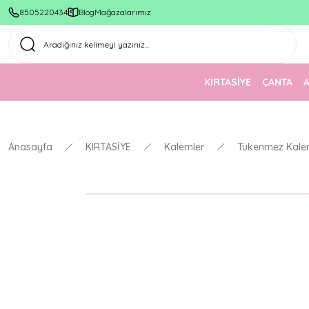
8505220434
Blog
Mağazalarımız
KIRTASİYE
ÇANTA
Anasayfa
KIRTASİYE
Kalemler
Tükenmez Kale