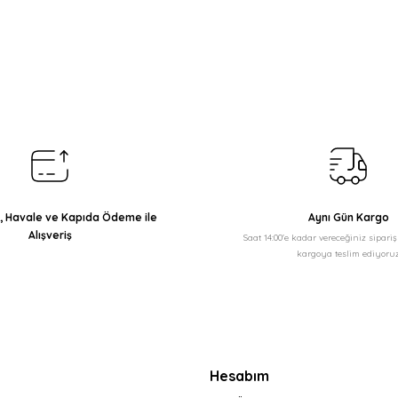
arda yetersiz gördüğünüz noktaları öneri formunu kullanarak tarafımıza il
Bu ürüne ilk yorumu siz yapın!
Yorum Yaz
ı, Havale ve Kapıda Ödeme ile
Aynı Gün Kargo
Alışveriş
Saat 14:00'e kadar vereceğiniz sipari
kargoya teslim ediyoruz
Gönder
Hesabım