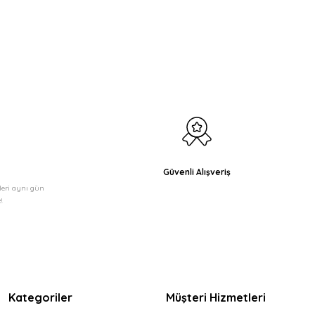
etebilirsiniz.
Güvenli Alışveriş
şleri aynı gün
!
Kategoriler
Müşteri Hizmetleri