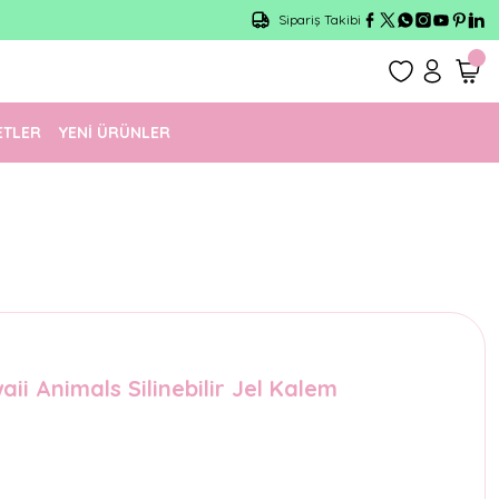
Sipariş Takibi
ETLER
YENİ ÜRÜNLER
ii Animals Silinebilir Jel Kalem