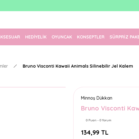
1500 TL Üzeri Ücretsiz Kargo
Tüm Siparişler Aynı Gün Kargoda!
Türkiye'nin En Eğlenceli Kırtasiyesi!
AKSESUAR
HEDİYELİK
OYUNCAK
KONSEPTLER
SÜRPRİZ PAK
mler
Bruno Visconti Kawaii Animals Silinebilir Jel Kalem
Minnoş Dükkan
Bruno Visconti Kawa
0 Puan - 0 Yorum
134,99 TL