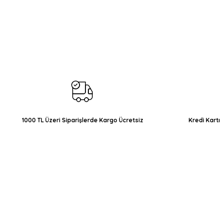
Bu ürünün fiyat bilgisi, resim, ürün açıklamalarında ve diğer konul
Görüş ve önerileriniz için teşekkür ederiz.
Ürün resmi kalitesiz, bozuk veya görüntülenemiyor.
Ürün açıklamasında eksik bilgiler bulunuyor.
Ürün bilgilerinde hatalar bulunuyor.
Ürün fiyatı diğer sitelerden daha pahalı.
Bu ürüne benzer farklı alternatifler olmalı.
1000 TL Üzeri Siparişlerde Kargo Ücretsiz
Kredi Kart