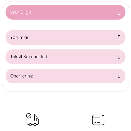
Ürün Bilgisi
Yorumlar
Taksit Seçenekleri
Bu ürüne ilk yorumu siz yapın!
Önerileriniz
Yorum Yaz
Bu ürünün fiyat bilgisi, resim, ürün açıklamalarında ve diğer
konularda yetersiz gördüğünüz noktaları öneri formunu
kullanarak tarafımıza iletebilirsiniz.
Görüş ve önerileriniz için teşekkür ederiz.
Ürün resmi kalitesiz, bozuk veya görüntülenemiyor.