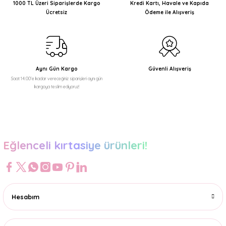
Ürün açıklamasında eksik bilgiler bulunuyor.
1000 TL Üzeri Siparişlerde Kargo
Kredi Kartı, Havale ve Kapıda
Ücretsiz
Ödeme ile Alışveriş
Ürün bilgilerinde hatalar bulunuyor.
Ürün fiyatı diğer sitelerden daha pahalı.
Bu ürüne benzer farklı alternatifler olmalı.
Aynı Gün Kargo
Güvenli Alışveriş
Saat 14:00'e kadar vereceğiniz siparişleri aynı gün
kargoya teslim ediyoruz!
Gönder
Eğlenceli kırtasiye ürünleri!
Hesabım