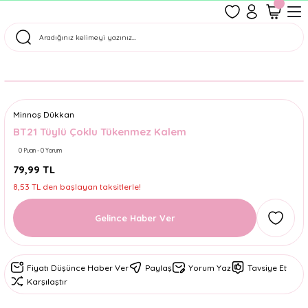
1500 TL Üzeri Ücretsiz Kargo
Tüm Siparişler Aynı Gün Kargoda!
Türkiye'nin En Eğlenceli Kırtasiyesi!
Minnoş Dükkan
BT21 Tüylü Çoklu Tükenmez Kalem
0 Puan - 0 Yorum
79,99 TL
8,53 TL den başlayan taksitlerle!
Gelince Haber Ver
Fiyatı Düşünce Haber Ver
Paylaş
Yorum Yaz
Tavsiye Et
Karşılaştır