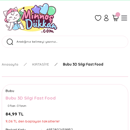
1500 TL Üzeri Ücretsiz Kargo
Tüm Siparişler Aynı Gün Kargoda!
Türkiye'nin En Eğlenceli Kırtasiyesi!
Anasayfa
KIRTASİYE
Bubu 3D Silgi Fast Food
Bubu
Bubu 3D Silgi Fast Food
0 Puan - 0 Yorum
84,99 TL
9,06 TL den başlayan taksitlerle!
Barkod Kodu
6932802439952