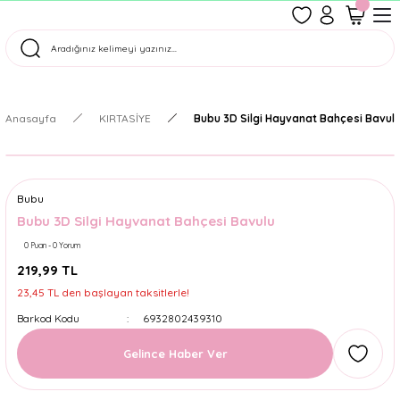
1500 TL Üzeri Ücretsiz Kargo
Tüm Siparişler Aynı Gün Kargoda!
Türkiye'nin En Eğlenceli Kırtasiyesi!
Anasayfa
KIRTASİYE
Bubu 3D Silgi Hayvanat Bahçesi Bavul
Bubu
Bubu 3D Silgi Hayvanat Bahçesi Bavulu
0 Puan - 0 Yorum
219,99 TL
23,45 TL den başlayan taksitlerle!
Barkod Kodu
6932802439310
Gelince Haber Ver