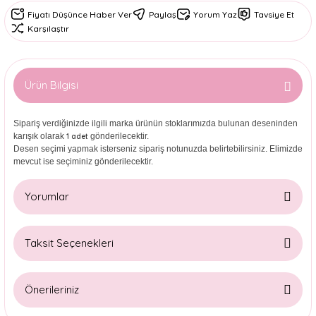
Fiyatı Düşünce Haber Ver
Paylaş
Yorum Yaz
Tavsiye Et
Karşılaştır
Ürün Bilgisi
Sipariş verdiğinizde ilgili marka ürünün stoklarımızda bulunan deseninden
karışık olarak
gönderilecektir.
1 adet
Desen seçimi yapmak isterseniz sipariş notunuzda belirtebilirsiniz. Elimizde
mevcut ise seçiminiz gönderilecektir.
Yorumlar
Taksit Seçenekleri
Bu ürüne ilk yorumu siz yapın!
Önerileriniz
Yorum Yaz