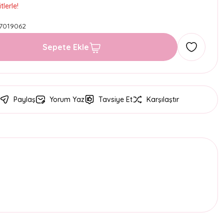
lerle!
7019062
Sepete Ekle
Paylaş
Yorum Yaz
Tavsiye Et
Karşılaştır