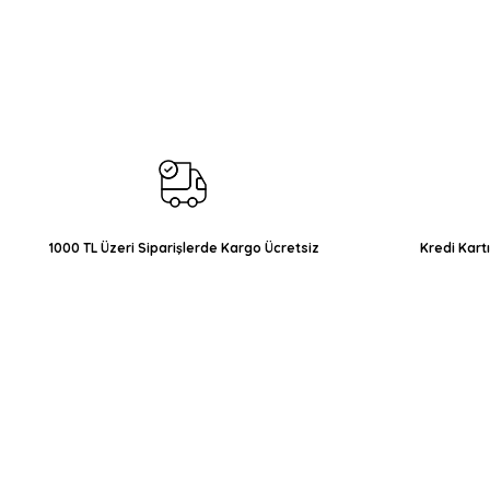
Bu ürünün fiyat bilgisi, resim, ürün açıklamalarında ve diğer konul
Görüş ve önerileriniz için teşekkür ederiz.
Ürün resmi kalitesiz, bozuk veya görüntülenemiyor.
Ürün açıklamasında eksik bilgiler bulunuyor.
Ürün bilgilerinde hatalar bulunuyor.
Ürün fiyatı diğer sitelerden daha pahalı.
Bu ürüne benzer farklı alternatifler olmalı.
1000 TL Üzeri Siparişlerde Kargo Ücretsiz
Kredi Kart