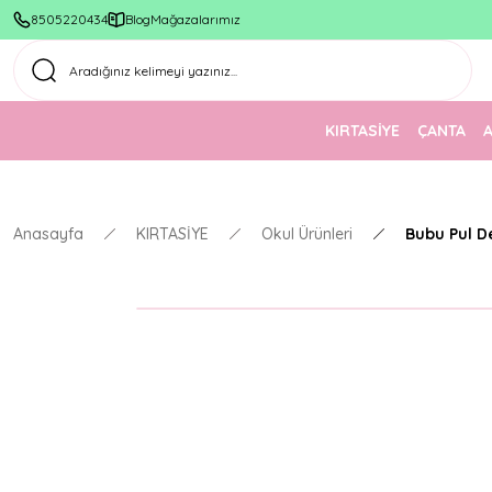
8505220434
Blog
Mağazalarımız
KIRTASİYE
ÇANTA
Anasayfa
KIRTASİYE
Okul Ürünleri
Bubu Pul D