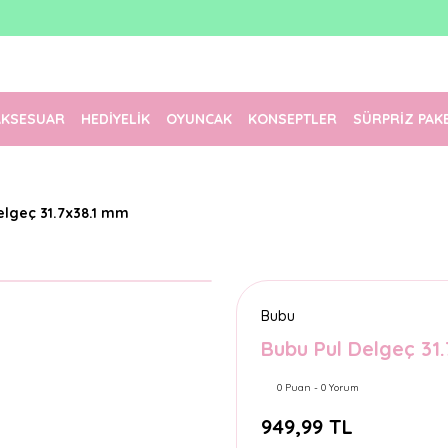
1500 TL Üzeri Ücretsiz Kargo
Tüm Siparişler Aynı Gün Kargoda!
Türkiye'nin En Eğlenceli Kırtasiyesi!
AKSESUAR
HEDİYELİK
OYUNCAK
KONSEPTLER
SÜRPRİZ PAK
elgeç 31.7x38.1 mm
Bubu
Bubu Pul Delgeç 31
0 Puan - 0 Yorum
949,99 TL