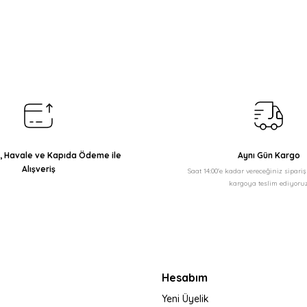
arda yetersiz gördüğünüz noktaları öneri formunu kullanarak tarafımıza il
Bu ürüne ilk yorumu siz yapın!
Yorum Yaz
ı, Havale ve Kapıda Ödeme ile
Aynı Gün Kargo
Alışveriş
Saat 14:00'e kadar vereceğiniz sipari
kargoya teslim ediyoruz
Gönder
Hesabım
Yeni Üyelik