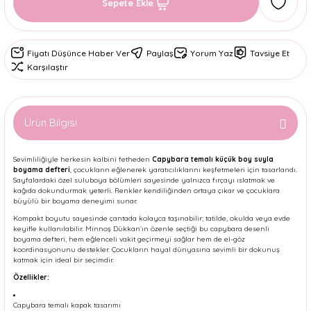
Sepete Ekle
Fiyatı Düşünce Haber Ver
Paylaş
Yorum Yaz
Tavsiye Et
Karşılaştır
Ürün Bilgisi
Sevimliliğiyle herkesin kalbini fetheden
Capybara temalı küçük boy suyla
boyama defteri
, çocukların eğlenerek yaratıcılıklarını keşfetmeleri için tasarlandı.
Sayfalardaki özel suluboya bölümleri sayesinde yalnızca fırçayı ıslatmak ve
kağıda dokundurmak yeterli. Renkler kendiliğinden ortaya çıkar ve çocuklara
büyülü bir boyama deneyimi sunar.
Kompakt boyutu sayesinde çantada kolayca taşınabilir; tatilde, okulda veya evde
keyifle kullanılabilir. Minnoş Dükkan’ın özenle seçtiği bu capybara desenli
boyama defteri, hem eğlenceli vakit geçirmeyi sağlar hem de el-göz
koordinasyonunu destekler. Çocukların hayal dünyasına sevimli bir dokunuş
katmak için ideal bir seçimdir.
Özellikler:
Capybara temalı kapak tasarımı