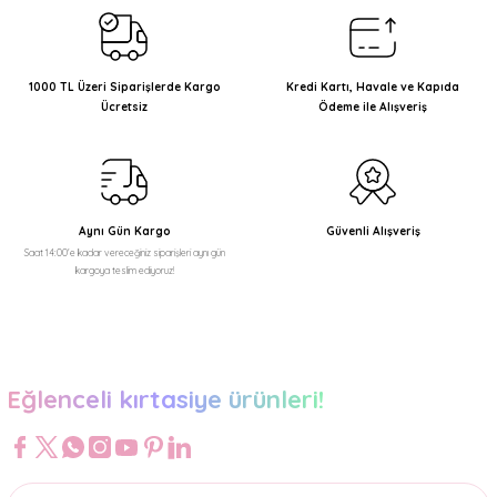
Ürün resmi kalitesiz, bozuk veya görüntülenemiyor.
Ürün açıklamasında eksik bilgiler bulunuyor.
1000 TL Üzeri Siparişlerde Kargo
Kredi Kartı, Havale ve Kapıda
Ücretsiz
Ödeme ile Alışveriş
Ürün bilgilerinde hatalar bulunuyor.
Ürün fiyatı diğer sitelerden daha pahalı.
Bu ürüne benzer farklı alternatifler olmalı.
Aynı Gün Kargo
Güvenli Alışveriş
Saat 14:00'e kadar vereceğiniz siparişleri aynı gün
kargoya teslim ediyoruz!
Gönder
Eğlenceli kırtasiye ürünleri!