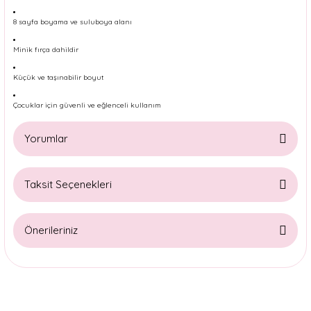
8 sayfa boyama ve suluboya alanı
Minik fırça dahildir
Küçük ve taşınabilir boyut
Çocuklar için güvenli ve eğlenceli kullanım
Yorumlar
Taksit Seçenekleri
Bu ürüne ilk yorumu siz yapın!
Önerileriniz
Yorum Yaz
Bu ürünün fiyat bilgisi, resim, ürün açıklamalarında ve diğer
konularda yetersiz gördüğünüz noktaları öneri formunu
kullanarak tarafımıza iletebilirsiniz.
Görüş ve önerileriniz için teşekkür ederiz.