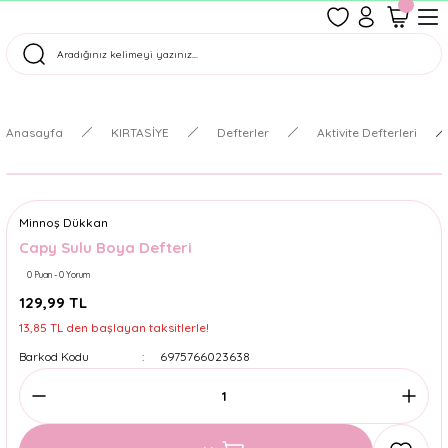
1500 TL Üzeri Ücretsiz Kargo
Tüm Siparişler Aynı Gün Kargoda!
Türkiye'nin En Eğlenceli Kırtasiyesi!
Anasayfa
KIRTASİYE
Defterler
Aktivite Defterleri
Minnoş Dükkan
Capy Sulu Boya Defteri
0 Puan - 0 Yorum
129,99 TL
13,85 TL den başlayan taksitlerle!
Barkod Kodu
6975766023638