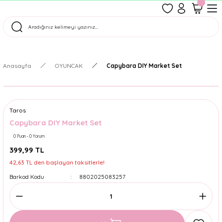
1500 TL Üzeri Ücretsiz Kargo
Tüm Siparişler Aynı Gün Kargoda!
Türkiye'nin En Eğlenceli Kırtasiyesi!
Anasayfa
OYUNCAK
Capybara DIY Market Set
Taros
Capybara DIY Market Set
0 Puan - 0 Yorum
399,99 TL
42,63 TL den başlayan taksitlerle!
Barkod Kodu
8802025083257