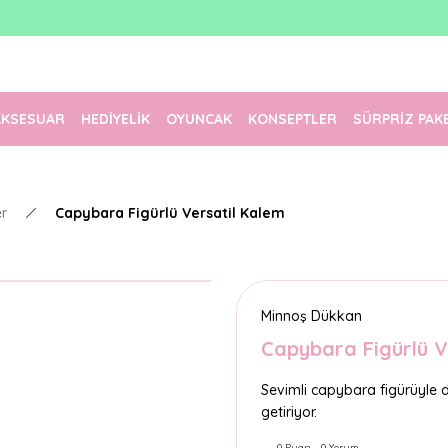
1500 TL Üzeri Ücretsiz Kargo
Tüm Siparişler Aynı Gün Kargoda!
Türkiye'nin En Eğlenceli Kırtasiyesi!
AKSESUAR
HEDİYELİK
OYUNCAK
KONSEPTLER
SÜRPRİZ PAK
er
Capybara Figürlü Versatil Kalem
Minnoş Dükkan
Capybara Figürlü V
Sevimli capybara figürüyle d
getiriyor.
0 Puan - 0 Yorum