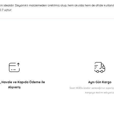
n idealdir. Dayanıklı malzemeden üretilmiş olup, hem okulda hem de ofiste kullanıla
.7 uçtur.
arda yetersiz gördüğünüz noktaları öneri formunu kullanarak tarafımıza il
Bu ürüne ilk yorumu siz yapın!
Yorum Yaz
ı, Havale ve Kapıda Ödeme ile
Aynı Gün Kargo
Alışveriş
Saat 14:00'e kadar vereceğiniz sipari
kargoya teslim ediyoruz
Gönder