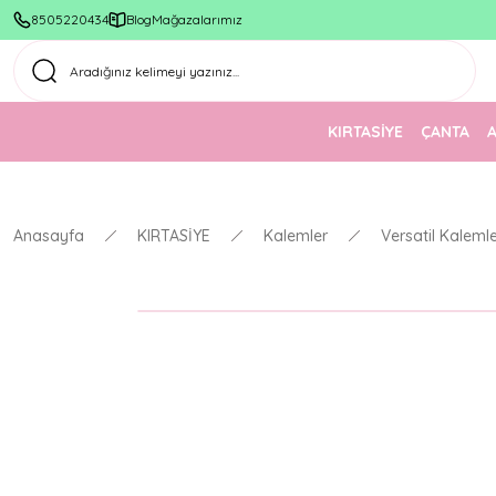
8505220434
Blog
Mağazalarımız
KIRTASİYE
ÇANTA
Anasayfa
KIRTASİYE
Kalemler
Versatil Kaleml