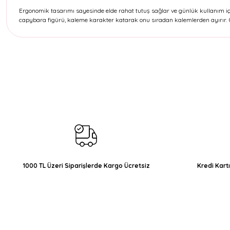
Ergonomik tasarımı sayesinde elde rahat tutuş sağlar ve günlük kullanım içi
capybara figürü, kaleme karakter katarak onu sıradan kalemlerden ayırır. 0
Bu ürünün fiyat bilgisi, resim, ürün açıklamalarında ve diğer konul
Görüş ve önerileriniz için teşekkür ederiz.
Ürün resmi kalitesiz, bozuk veya görüntülenemiyor.
Ürün açıklamasında eksik bilgiler bulunuyor.
Ürün bilgilerinde hatalar bulunuyor.
Ürün fiyatı diğer sitelerden daha pahalı.
Bu ürüne benzer farklı alternatifler olmalı.
1000 TL Üzeri Siparişlerde Kargo Ücretsiz
Kredi Kart