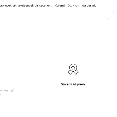
bilecek şık ve eğlenceli bir seçenektir. Kalemin üst kısmında yer alan
etebilirsiniz.
Güvenli Alışveriş
şleri aynı gün
!