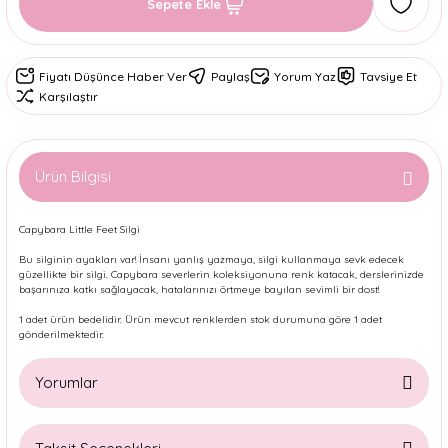
Sepete Ekle
Fiyatı Düşünce Haber Ver
Paylaş
Yorum Yaz
Tavsiye Et
Karşılaştır
Ürün Bilgisi
Capybara Little Feet Silgi
Bu silginin ayakları var! İnsanı yanlış yazmaya, silgi kullanmaya sevk edecek
güzellikte bir silgi. Capybara severlerin koleksiyonuna renk katacak, derslerinizde
başarınıza katkı sağlayacak, hatalarınızı örtmeye bayılan sevimli bir dost!
1 adet ürün bedelidir. Ürün mevcut renklerden stok durumuna göre 1 adet
gönderilmektedir.
Yorumlar