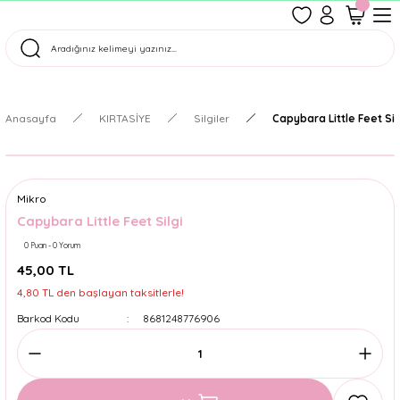
1500 TL Üzeri Ücretsiz Kargo
Tüm Siparişler Aynı Gün Kargoda!
Türkiye'nin En Eğlenceli Kırtasiyesi!
Anasayfa
KIRTASİYE
Silgiler
Capybara Little Feet Sil
Mikro
Capybara Little Feet Silgi
0 Puan - 0 Yorum
45,00 TL
4,80 TL den başlayan taksitlerle!
Barkod Kodu
8681248776906