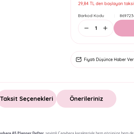
29,84 TL den başlayan taksit
Barkod Kodu
869723
Fiyatı Düşünce Haber Ver
Taksit Seçenekleri
Önerileriniz
pybara A5 Planner Defter
, sevimli Capybara karakteriyle hem gözünüze hem de p