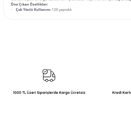
Öne Çıkan Özellikler:
·
Çok Yönlü Kullanım:
120 yapraklı
Bu ürünün fiyat bilgisi, resim, ürün açıklamalarında ve diğer konul
Görüş ve önerileriniz için teşekkür ederiz.
Ürün resmi kalitesiz, bozuk veya görüntülenemiyor.
Ürün açıklamasında eksik bilgiler bulunuyor.
Ürün bilgilerinde hatalar bulunuyor.
Ürün fiyatı diğer sitelerden daha pahalı.
Bu ürüne benzer farklı alternatifler olmalı.
1000 TL Üzeri Siparişlerde Kargo Ücretsiz
Kredi Kart