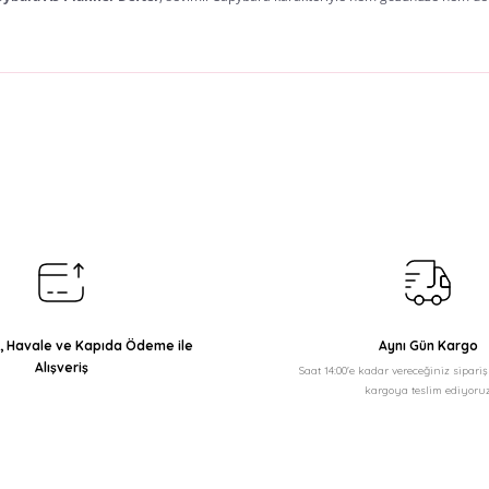
arda yetersiz gördüğünüz noktaları öneri formunu kullanarak tarafımıza il
Bu ürüne ilk yorumu siz yapın!
Yorum Yaz
ı, Havale ve Kapıda Ödeme ile
Aynı Gün Kargo
Alışveriş
Saat 14:00'e kadar vereceğiniz sipari
kargoya teslim ediyoruz
Gönder