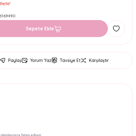
lerle!
6169490
Sepete Ekle
Paylaş
Yorum Yaz
Tavsiye Et
Karşılaştır
lanlarınıza hitap ediyor.