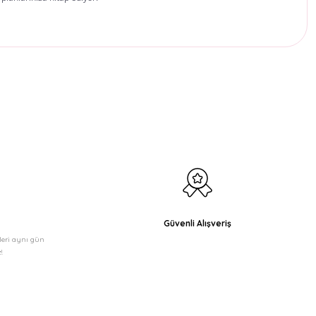
etebilirsiniz.
Güvenli Alışveriş
şleri aynı gün
!