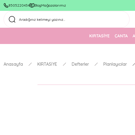
8505220434
Blog
Mağazalarımız
KIRTASİYE
ÇANTA
Anasayfa
KIRTASİYE
Defterler
Planlayıcılar