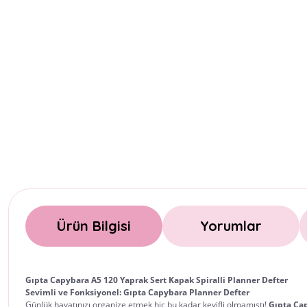
Ürün Bilgisi
Yorumlar
Gıpta Capybara A5 120 Yaprak Sert Kapak Spiralli Planner Defter
Sevimli ve Fonksiyonel: Gıpta Capybara Planner Defter
Günlük hayatınızı organize etmek hiç bu kadar keyifli olmamıştı!
Gıpta Ca