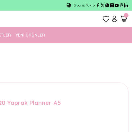
Sipariş Takibi
ETLER
YENİ ÜRÜNLER
120 Yaprak Planner A5