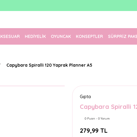
1500 TL Üzeri Ücretsiz Kargo
Tüm Siparişler Aynı Gün Kargoda!
Türkiye'nin En Eğlenceli Kırtasiyesi!
AKSESUAR
HEDİYELİK
OYUNCAK
KONSEPTLER
SÜRPRİZ PAK
Capybara Spiralli 120 Yaprak Planner A5
Gıpta
Capybara Spiralli 
0 Puan - 0 Yorum
279,99 TL