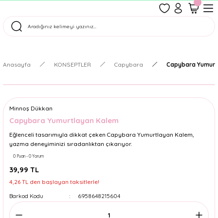
1500 TL Üzeri Ücretsiz Kargo
Tüm Siparişler Aynı Gün Kargoda!
Türkiye'nin En Eğlenceli Kırtasiyesi!
Anasayfa
KONSEPTLER
Capybara
Capybara Yumurt
Minnoş Dükkan
Capybara Yumurtlayan Kalem
Eğlenceli tasarımıyla dikkat çeken Capybara Yumurtlayan Kalem,
yazma deneyiminizi sıradanlıktan çıkarıyor.
0 Puan - 0 Yorum
39,99 TL
4,26 TL den başlayan taksitlerle!
Barkod Kodu
6958648215604