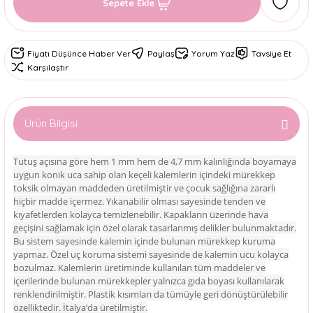
Sepete Ekle
Fiyatı Düşünce Haber Ver
Paylaş
Yorum Yaz
Tavsiye Et
Karşılaştır
Ürün Bilgisi
Tutuş açısına göre hem 1 mm hem de 4,7 mm kalınlığında boyamaya
uygun konik uca sahip olan keçeli kalemlerin içindeki mürekkep
toksik olmayan maddeden üretilmiştir ve çocuk sağlığına zararlı
hiçbir madde içermez. Yıkanabilir olması sayesinde tenden ve
kıyafetlerden kolayca temizlenebilir. Kapakların üzerinde hava
geçişini sağlamak için özel olarak tasarlanmış delikler bulunmaktadır.
Bu sistem sayesinde kalemin içinde bulunan mürekkep kuruma
yapmaz. Özel uç koruma sistemi sayesinde de kalemin ucu kolayca
bozulmaz. Kalemlerin üretiminde kullanılan tüm maddeler ve
içerilerinde bulunan mürekkepler yalnızca gıda boyası kullanılarak
renklendirilmiştir. Plastik kısımları da tümüyle geri dönüştürülebilir
özelliktedir. İtalya’da üretilmiştir.