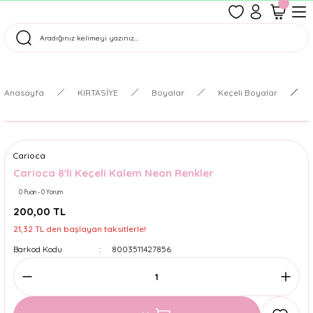
1500 TL Üzeri Ücretsiz Kargo
Tüm Siparişler Aynı Gün Kargoda!
Türkiye'nin En Eğlenceli Kırtasiyesi!
Anasayfa
KIRTASİYE
Boyalar
Keçeli Boyalar
Carioca
Carioca 8'li Keçeli Kalem Neon Renkler
0 Puan - 0 Yorum
200,00 TL
21,32 TL den başlayan taksitlerle!
Barkod Kodu
8003511427856