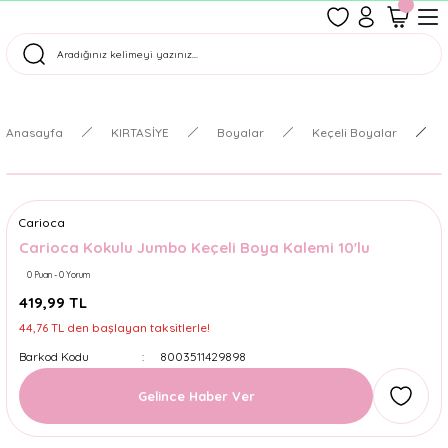
1500 TL Üzeri Ücretsiz Kargo
Tüm Siparişler Aynı Gün Kargoda!
Türkiye'nin En Eğlenceli Kırtasiyesi!
Anasayfa
KIRTASİYE
Boyalar
Keçeli Boyalar
Carioca
Carioca Kokulu Jumbo Keçeli Boya Kalemi 10'lu
0 Puan - 0 Yorum
419,99 TL
44,76 TL den başlayan taksitlerle!
Barkod Kodu
8003511429898
Gelince Haber Ver