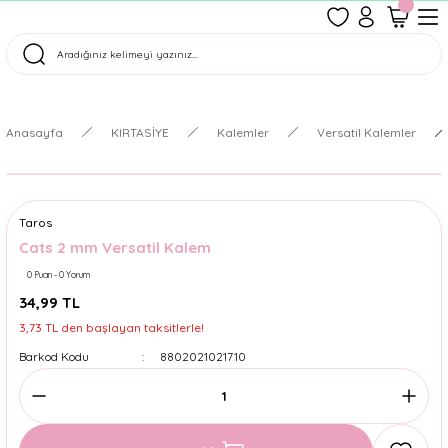
1500 TL Üzeri Ücretsiz Kargo
Tüm Siparişler Aynı Gün Kargoda!
Türkiye'nin En Eğlenceli Kırtasiyesi!
Anasayfa
KIRTASİYE
Kalemler
Versatil Kalemler
Taros
Cats 2 mm Versatil Kalem
0 Puan - 0 Yorum
34,99 TL
3,73 TL den başlayan taksitlerle!
Barkod Kodu
8802021021710