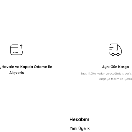
arda yetersiz gördüğünüz noktaları öneri formunu kullanarak tarafımıza il
Bu ürüne ilk yorumu siz yapın!
Yorum Yaz
ı, Havale ve Kapıda Ödeme ile
Aynı Gün Kargo
Alışveriş
Saat 14:00'e kadar vereceğiniz sipari
kargoya teslim ediyoruz
Gönder
Hesabım
Yeni Üyelik