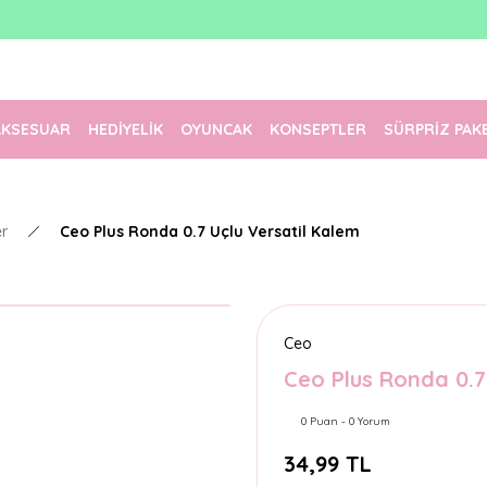
1500 TL Üzeri Ücretsiz Kargo
Tüm Siparişler Aynı Gün Kargoda!
Türkiye'nin En Eğlenceli Kırtasiyesi!
AKSESUAR
HEDİYELİK
OYUNCAK
KONSEPTLER
SÜRPRİZ PAK
er
Ceo Plus Ronda 0.7 Uçlu Versatil Kalem
Ceo
Ceo Plus Ronda 0.7
0 Puan - 0 Yorum
34,99 TL