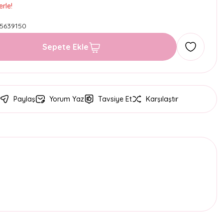
rle!
5639150
Sepete Ekle
Paylaş
Yorum Yaz
Tavsiye Et
Karşılaştır