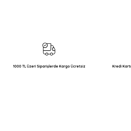
Bu ürünün fiyat bilgisi, resim, ürün açıklamalarında ve diğer konul
Görüş ve önerileriniz için teşekkür ederiz.
Ürün resmi kalitesiz, bozuk veya görüntülenemiyor.
Ürün açıklamasında eksik bilgiler bulunuyor.
Ürün bilgilerinde hatalar bulunuyor.
Ürün fiyatı diğer sitelerden daha pahalı.
Bu ürüne benzer farklı alternatifler olmalı.
1000 TL Üzeri Siparişlerde Kargo Ücretsiz
Kredi Kart