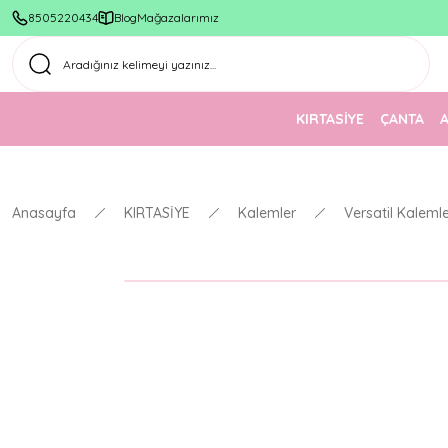
8505220434
Blog
Mağazalarımız
KIRTASİYE
ÇANTA
Anasayfa
KIRTASİYE
Kalemler
Versatil Kaleml