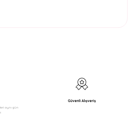
etebilirsiniz.
Güvenli Alışveriş
şleri aynı gün
!