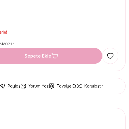
rle!
6160244
Sepete Ekle
Paylaş
Yorum Yaz
Tavsiye Et
Karşılaştır