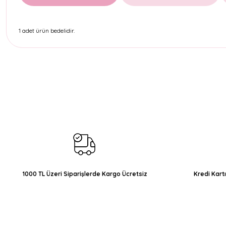
1 adet ürün bedelidir.
Bu ürünün fiyat bilgisi, resim, ürün açıklamalarında ve diğer konul
Görüş ve önerileriniz için teşekkür ederiz.
Ürün resmi kalitesiz, bozuk veya görüntülenemiyor.
Ürün açıklamasında eksik bilgiler bulunuyor.
Ürün bilgilerinde hatalar bulunuyor.
Ürün fiyatı diğer sitelerden daha pahalı.
Bu ürüne benzer farklı alternatifler olmalı.
1000 TL Üzeri Siparişlerde Kargo Ücretsiz
Kredi Kart