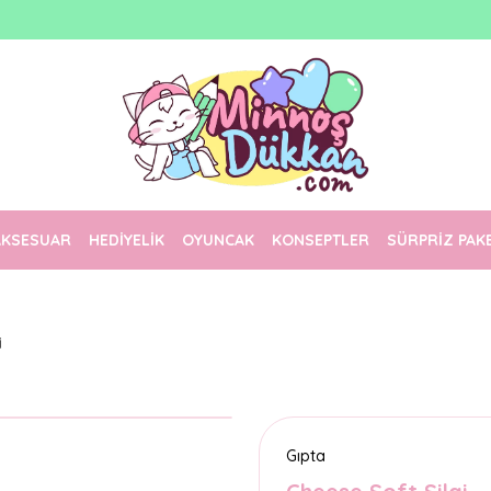
1500 TL Üzeri Ücretsiz Kargo
Tüm Siparişler Aynı Gün Kargoda!
Türkiye'nin En Eğlenceli Kırtasiyesi!
AKSESUAR
HEDİYELİK
OYUNCAK
KONSEPTLER
SÜRPRİZ PAK
i
Gıpta