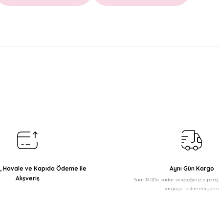
arda yetersiz gördüğünüz noktaları öneri formunu kullanarak tarafımıza il
Bu ürüne ilk yorumu siz yapın!
Yorum Yaz
ı, Havale ve Kapıda Ödeme ile
Aynı Gün Kargo
Alışveriş
Saat 14:00'e kadar vereceğiniz sipari
kargoya teslim ediyoruz
Gönder