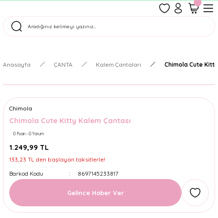
1500 TL Üzeri Ücretsiz Kargo
Tüm Siparişler Aynı Gün Kargoda!
Türkiye'nin En Eğlenceli Kırtasiyesi!
Anasayfa
ÇANTA
Kalem Çantaları
Chimola Cute Kitt
Chimola
Chimola Cute Kitty Kalem Çantası
0 Puan - 0 Yorum
1.249,99 TL
133,23 TL den başlayan taksitlerle!
Barkod Kodu
8697145233817
Gelince Haber Ver