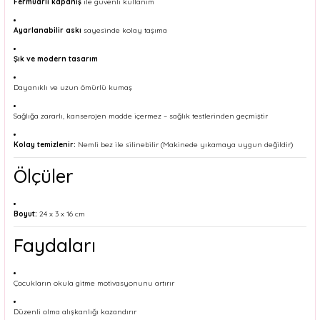
Fermuarlı kapanış
ile güvenli kullanım
Ayarlanabilir askı
sayesinde kolay taşıma
Şık ve modern tasarım
Dayanıklı ve uzun ömürlü kumaş
Sağlığa zararlı, kanserojen madde içermez – sağlık testlerinden geçmiştir
Kolay temizlenir:
Nemli bez ile silinebilir (Makinede yıkamaya uygun değildir)
Ölçüler
Boyut:
24 x 3 x 16 cm
Faydaları
Çocukların okula gitme motivasyonunu artırır
Düzenli olma alışkanlığı kazandırır