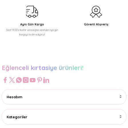
Ürün fiyatı diğer sitelerden daha pahalı.
Bu ürüne benzer farklı alternatifler olmalı.
Aynı Gün Kargo
Güvenli Alışveriş
Saat 14:00'e kadar vereceğiniz siparişleri aynı gün
kargoya teslim ediyoruz!
Gönder
Eğlenceli kırtasiye ürünleri!
Hesabım
Kategoriler