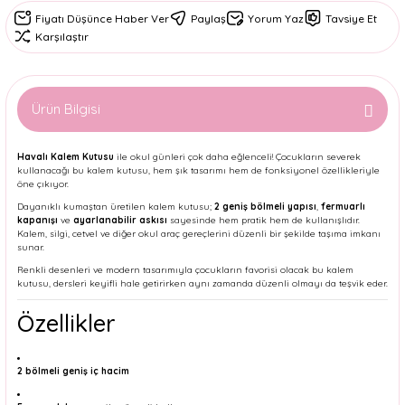
Fiyatı Düşünce Haber Ver
Paylaş
Yorum Yaz
Tavsiye Et
Karşılaştır
Ürün Bilgisi
Havalı Kalem Kutusu
ile okul günleri çok daha eğlenceli! Çocukların severek
kullanacağı bu kalem kutusu, hem şık tasarımı hem de fonksiyonel özellikleriyle
öne çıkıyor.
Dayanıklı kumaştan üretilen kalem kutusu;
2 geniş bölmeli yapısı
,
fermuarlı
kapanışı
ve
ayarlanabilir askısı
sayesinde hem pratik hem de kullanışlıdır.
Kalem, silgi, cetvel ve diğer okul araç gereçlerini düzenli bir şekilde taşıma imkanı
sunar.
Renkli desenleri ve modern tasarımıyla çocukların favorisi olacak bu kalem
kutusu, dersleri keyifli hale getirirken aynı zamanda düzenli olmayı da teşvik eder.
Özellikler
2 bölmeli geniş iç hacim