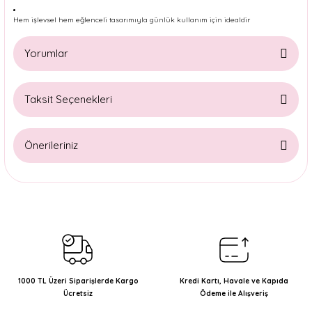
Hem işlevsel hem eğlenceli tasarımıyla günlük kullanım için idealdir
Yorumlar
Taksit Seçenekleri
Bu ürüne ilk yorumu siz yapın!
Önerileriniz
Yorum Yaz
Bu ürünün fiyat bilgisi, resim, ürün açıklamalarında ve diğer
konularda yetersiz gördüğünüz noktaları öneri formunu
kullanarak tarafımıza iletebilirsiniz.
Görüş ve önerileriniz için teşekkür ederiz.
Ürün resmi kalitesiz, bozuk veya görüntülenemiyor.
Ürün açıklamasında eksik bilgiler bulunuyor.
1000 TL Üzeri Siparişlerde Kargo
Kredi Kartı, Havale ve Kapıda
Ücretsiz
Ödeme ile Alışveriş
Ürün bilgilerinde hatalar bulunuyor.