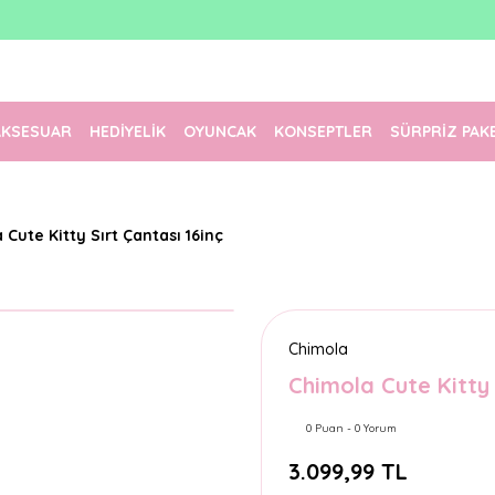
1500 TL Üzeri Ücretsiz Kargo
Tüm Siparişler Aynı Gün Kargoda!
Türkiye'nin En Eğlenceli Kırtasiyesi!
AKSESUAR
HEDİYELİK
OYUNCAK
KONSEPTLER
SÜRPRİZ PAK
 Cute Kitty Sırt Çantası 16inç
Chimola
Chimola Cute Kitty 
0 Puan - 0 Yorum
3.099,99 TL