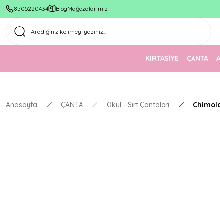
8505220434
Blog
Mağazalarımız
KIRTASİYE
ÇANTA
Anasayfa
ÇANTA
Okul - Sırt Çantaları
Chimola