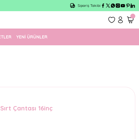
Sipariş Takibi
ETLER
YENİ ÜRÜNLER
Sırt Çantası 16inç