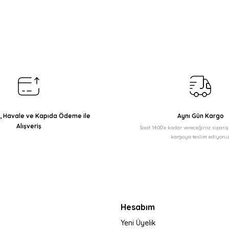
arda yetersiz gördüğünüz noktaları öneri formunu kullanarak tarafımıza il
Bu ürüne ilk yorumu siz yapın!
Yorum Yaz
ı, Havale ve Kapıda Ödeme ile
Aynı Gün Kargo
Alışveriş
Saat 14:00'e kadar vereceğiniz sipari
kargoya teslim ediyoruz
Gönder
Hesabım
Yeni Üyelik