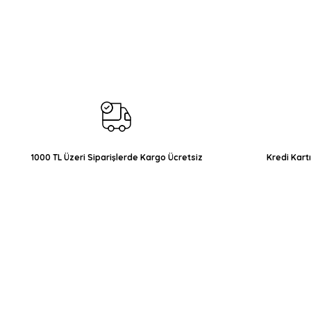
Bu ürünün fiyat bilgisi, resim, ürün açıklamalarında ve diğer konul
Görüş ve önerileriniz için teşekkür ederiz.
Ürün resmi kalitesiz, bozuk veya görüntülenemiyor.
Ürün açıklamasında eksik bilgiler bulunuyor.
Ürün bilgilerinde hatalar bulunuyor.
Ürün fiyatı diğer sitelerden daha pahalı.
Bu ürüne benzer farklı alternatifler olmalı.
1000 TL Üzeri Siparişlerde Kargo Ücretsiz
Kredi Kart