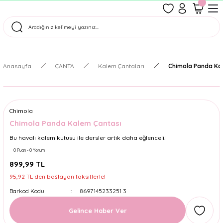
1500 TL Üzeri Ücretsiz Kargo
Tüm Siparişler Aynı Gün Kargoda!
Türkiye'nin En Eğlenceli Kırtasiyesi!
Anasayfa
ÇANTA
Kalem Çantaları
Chimola Panda Ka
Chimola
Chimola Panda Kalem Çantası
Bu havalı kalem kutusu ile dersler artık daha eğlenceli!
0 Puan - 0 Yorum
899,99 TL
95,92 TL den başlayan taksitlerle!
Barkod Kodu
8697145233251 3
Gelince Haber Ver