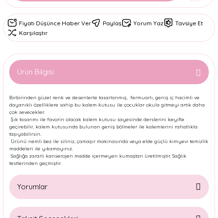
Fiyatı Düşünce Haber Ver
Paylaş
Yorum Yaz
Tavsiye Et
Karşılaştır
Ürün Bilgisi
Birbirinden güzel renk ve desenlerle tasarlanmış, fermuarlı, geniş iç hacimli ve
dayanıklı özelliklere sahip bu kalem kutusu ile çocuklar okula gitmeyi artık daha
çok sevecekler.
Şık tasarımı ile favorin olacak kalem kutusu sayesinde derslerini keyifle
geçirebilir, kalem kutusunda bulunan geniş bölmeler ile kalemlerini rahatlıkla
taşıyabilirsin.
Ürünü nemli bez ile siliniz, çamaşır makinasında veya elde güçlü kimyevi temizlik
maddeleri ile yıkamayınız.
Sağlığa zararlı kanserojen madde içermeyen kumaştan üretilmiştir. Sağlık
testlerinden geçmiştir.
Yorumlar