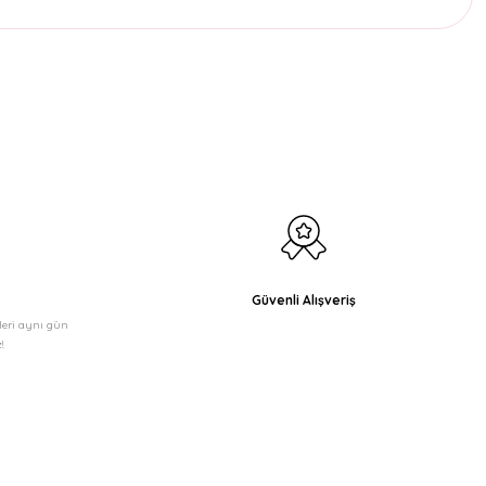
etebilirsiniz.
Güvenli Alışveriş
şleri aynı gün
!