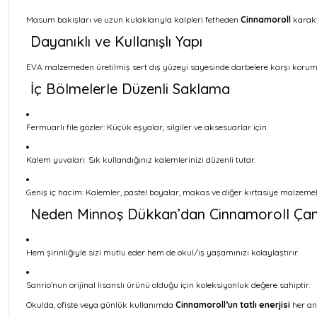
Masum bakışları ve uzun kulaklarıyla kalpleri fetheden
Cinnamoroll
karakt
Dayanıklı ve Kullanışlı Yapı
EVA malzemeden üretilmiş sert dış yüzeyi sayesinde darbelere karşı koruma s
İç Bölmelerle Düzenli Saklama
Fermuarlı file gözler: Küçük eşyalar, silgiler ve aksesuarlar için.
Kalem yuvaları: Sık kullandığınız kalemlerinizi düzenli tutar.
Geniş iç hacim: Kalemler, pastel boyalar, makas ve diğer kırtasiye malzemeler
Neden Minnoş Dükkan’dan Cinnamoroll Çan
Hem şirinliğiyle sizi mutlu eder hem de okul/iş yaşamınızı kolaylaştırır.
Sanrio’nun orijinal lisanslı ürünü olduğu için koleksiyonluk değere sahiptir.
Okulda, ofiste veya günlük kullanımda
Cinnamoroll’un tatlı enerjisi
her an