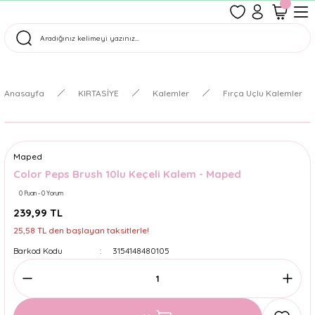
1500 TL Üzeri Ücretsiz Kargo
Tüm Siparişler Aynı Gün Kargoda!
Türkiye'nin En Eğlenceli Kırtasiyesi!
Anasayfa
KIRTASİYE
Kalemler
Fırça Uçlu Kalemler
Maped
Color Peps Brush 10lu Keçeli Kalem - Maped
0 Puan - 0 Yorum
239,99 TL
25,58 TL den başlayan taksitlerle!
Barkod Kodu
3154148480105