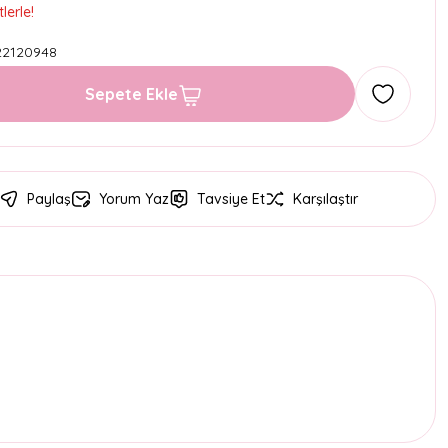
lerle!
22120948
Sepete Ekle
Paylaş
Yorum Yaz
Tavsiye Et
Karşılaştır