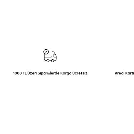
Bu ürünün fiyat bilgisi, resim, ürün açıklamalarında ve diğer konul
Görüş ve önerileriniz için teşekkür ederiz.
Ürün resmi kalitesiz, bozuk veya görüntülenemiyor.
Ürün açıklamasında eksik bilgiler bulunuyor.
Ürün bilgilerinde hatalar bulunuyor.
Ürün fiyatı diğer sitelerden daha pahalı.
Bu ürüne benzer farklı alternatifler olmalı.
1000 TL Üzeri Siparişlerde Kargo Ücretsiz
Kredi Kart