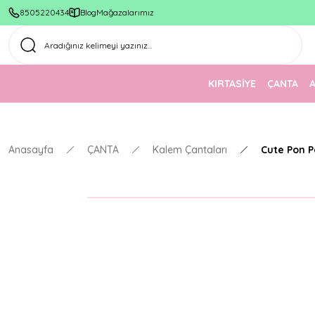
8505220434
Blog
Mağazalarımız
KIRTASİYE
ÇANTA
Anasayfa
ÇANTA
Kalem Çantaları
Cute Pon P