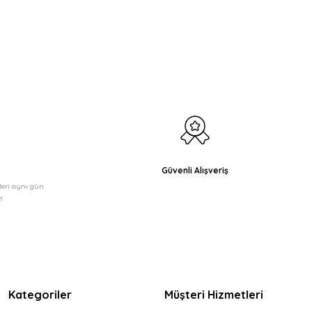
etebilirsiniz.
Güvenli Alışveriş
şleri aynı gün
!
Kategoriler
Müşteri Hizmetleri