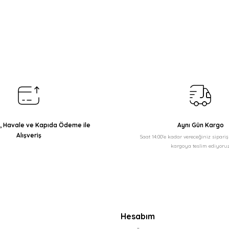
arda yetersiz gördüğünüz noktaları öneri formunu kullanarak tarafımıza il
Bu ürüne ilk yorumu siz yapın!
Yorum Yaz
ı, Havale ve Kapıda Ödeme ile
Aynı Gün Kargo
Alışveriş
Saat 14:00'e kadar vereceğiniz sipari
kargoya teslim ediyoruz
Gönder
Hesabım