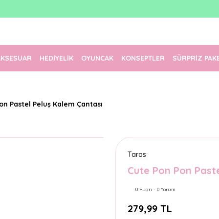
1500 TL Üzeri Ücretsiz Kargo
Tüm Siparişler Aynı Gün Kargoda!
Türkiye'nin En Eğlenceli Kırtasiyesi!
AKSESUAR
HEDİYELİK
OYUNCAK
KONSEPTLER
SÜRPRİZ PAK
on Pastel Peluş Kalem Çantası
Taros
Cute Pon Pon Paste
0 Puan - 0 Yorum
279,99 TL