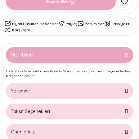
Sepete Ekle
Fiyatı Düşünce Haber Ver
Paylaş
Yorum Yaz
Tavsiye Et
Karşılaştır
Ürün Bilgisi
1 adet 0.7 uçlu versatil kalem fiyatıdır. Stok durumuna göre mevcut seçeneklerden
biri gönderilecektir.
Yorumlar
Taksit Seçenekleri
Bu ürüne ilk yorumu siz yapın!
Önerileriniz
Yorum Yaz