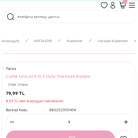
1500 TL Üzeri Ücretsiz Kargo
Tüm Siparişler Aynı Gün Kargoda!
Türkiye'nin En Eğlenceli Kırtasiyesi!
Anasayfa
KIRTASİYE
Kalemler
Versatil Kalemler
Taros
Cutie Unicorn 0.7 Uçlu Versatil Kalem
0 Puan - 0 Yorum
79,99 TL
8,53 TL den başlayan taksitlerle!
Barkod Kodu
8802023101458