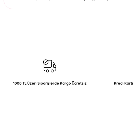
Bu ürünün fiyat bilgisi, resim, ürün açıklamalarında ve diğer konul
Görüş ve önerileriniz için teşekkür ederiz.
Ürün resmi kalitesiz, bozuk veya görüntülenemiyor.
Ürün açıklamasında eksik bilgiler bulunuyor.
Ürün bilgilerinde hatalar bulunuyor.
Ürün fiyatı diğer sitelerden daha pahalı.
Bu ürüne benzer farklı alternatifler olmalı.
1000 TL Üzeri Siparişlerde Kargo Ücretsiz
Kredi Kart