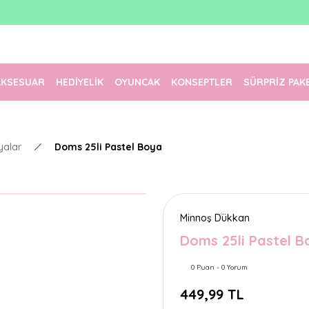
1500 TL Üzeri Ücretsiz Kargo
Tüm Siparişler Aynı Gün Kargoda!
Türkiye'nin En Eğlenceli Kırtasiyesi!
AKSESUAR
HEDİYELİK
OYUNCAK
KONSEPTLER
SÜRPRİZ PAK
yalar
Doms 25li Pastel Boya
Minnoş Dükkan
Doms 25li Pastel B
0 Puan - 0 Yorum
449,99 TL