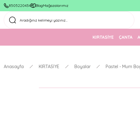
8505220434
Blog
Mağazalarımız
KIRTASİYE
ÇANTA
Anasayfa
KIRTASİYE
Boyalar
Pastel - Mum Bo