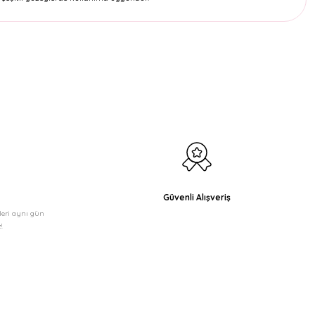
etebilirsiniz.
Güvenli Alışveriş
şleri aynı gün
!