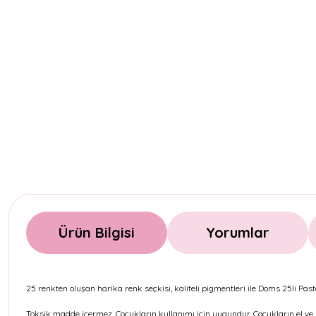
Ürün Bilgisi
Yorumlar
25 renkten oluşan harika renk seçkisi, kaliteli pigmentleri ile Doms 25li Pas
Toksik madde içermez. Çocukların kullanımı için uygundur. Çocukların el ve 