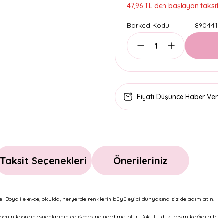
47,96 TL den başlayan taksitl
Barkod Kodu
890441
Fiyatı Düşünce Haber Ver
Taksit Seçenekleri
Önerileriniz
tel Boya ile evde, okulda, heryerde renklerin büyüleyici dünyasına siz de adım atın!
beyin koordinasyonlarının gelişmesine yardımcı olur. Dokulu, düz, resim kağıdı gibi