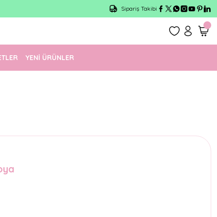
Sipariş Takibi
ETLER
YENİ ÜRÜNLER
oya