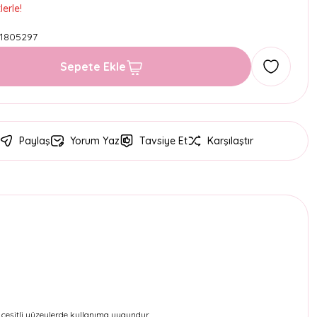
erle!
1805297
Sepete Ekle
Paylaş
Yorum Yaz
Tavsiye Et
Karşılaştır
 çeşitli yüzeylerde kullanıma uygundur.