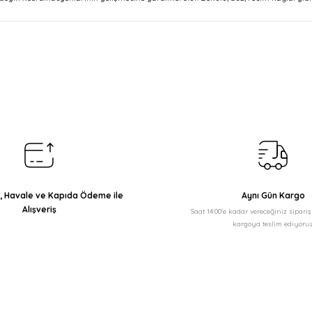
arda yetersiz gördüğünüz noktaları öneri formunu kullanarak tarafımıza il
Bu ürüne ilk yorumu siz yapın!
Yorum Yaz
ı, Havale ve Kapıda Ödeme ile
Aynı Gün Kargo
Alışveriş
Saat 14:00'e kadar vereceğiniz sipari
kargoya teslim ediyoruz
Gönder