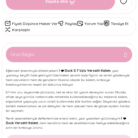
Sepete Ekle
Fiyatı Düşünce Haber Ver
Paylaş
Yorum Yaz
Tavsiye Et
Karşılaştır
Ürün Bilgisi
Eğlenceli tasarımıyla dikkat çeken
I ❤️ Duck 0.7 Uçlu Versatil Kalem
, yazı
yazmayı keyifli hale getiriyor! Üzerindeki sevimli kalp figürü ve renkli gövdesiyle
hem çocukların hem de gençlerin favorisi olacak bu kalem, kırtasiye
koleksiyonlarına neşeli bir dokunuş katıyor.
0.7 mm ucu sayesinde pürüzsüz, net ve akıcı bir yazım deneyimi sunar. Okulda,
ofiste veya günlük notlarınızda rahatlıkla kullanabileceğiniz bu mekanik kalem,
ergonomik yapısıyla uzun süreli kullanımda bile konfor sağlar. Dayanıklı gövdesi,
kaliteli mekanizması ve şık detayları ile hem işlevsel hem de görsel açıdan harika
bir seçimdir.
Renk seçenekleriyle defterlerinize enerji katın, yazı yazarken gülümseyin!
I ❤️
Duck Versatil Kalem
, hem kendiniz hem de sevdiklerinize hediye edebileceğiniz
şirin bir kırtasiye ürünü.