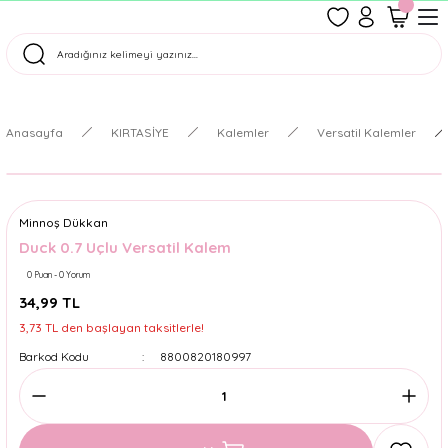
1500 TL Üzeri Ücretsiz Kargo
Tüm Siparişler Aynı Gün Kargoda!
Türkiye'nin En Eğlenceli Kırtasiyesi!
Anasayfa
KIRTASİYE
Kalemler
Versatil Kalemler
Minnoş Dükkan
Duck 0.7 Uçlu Versatil Kalem
0 Puan - 0 Yorum
34,99 TL
3,73 TL den başlayan taksitlerle!
Barkod Kodu
8800820180997