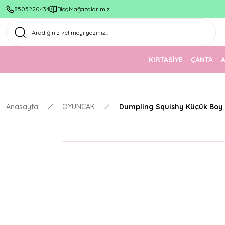
8505220434
Blog
Mağazalarımız
KIRTASİYE
ÇANTA
Anasayfa
OYUNCAK
Dumpling Squishy Küçük Boy -