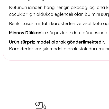
Kutunun içinden hangi rengin çıkacağı açılana 
çocuklar için oldukça eğlenceli olan bu mini sürp
Renkli tasarımı, tatlı karakterleri ve viral kutu
Minnoş Dükkan
’ın sürprizlerle dolu dünyasında
Ürün sürpriz model olarak gönderilmektedir.
Karakterler karışık model olarak stok durumuna 
Bu ürünün fiyat bilgisi, resim, ürün açıklamalarında ve diğer konul
Görüş ve önerileriniz için teşekkür ederiz.
Ürün resmi kalitesiz, bozuk veya görüntülenemiyor.
Ürün açıklamasında eksik bilgiler bulunuyor.
Ürün bilgilerinde hatalar bulunuyor.
Ürün fiyatı diğer sitelerden daha pahalı.