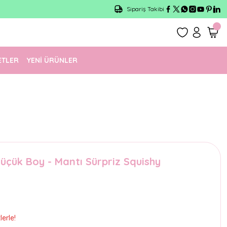
Sipariş Takibi
ETLER
YENİ ÜRÜNLER
üçük Boy - Mantı Sürpriz Squishy
erle!