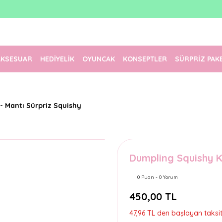
1500 TL Üzeri Ücretsiz Kargo
Tüm Siparişler Aynı Gün Kargoda!
Türkiye'nin En Eğlenceli Kırtasiyesi!
AKSESUAR
HEDİYELİK
OYUNCAK
KONSEPTLER
SÜRPRİZ PAK
 Mantı Sürpriz Squishy
Dumpling Squishy K
0 Puan - 0 Yorum
450,00 TL
47,96 TL den başlayan taksitl