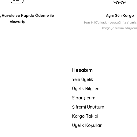
ı, Havale ve Kapıda Ödeme ile
Aynı Gün Kargo
Alışveriş
Saat 14:00'e kadar vereceğiniz sipari
kargoya teslim ediyoruz
Gönder
Hesabım
Yeni Üyelik
Üyelik Bilgileri
Siparişlerim
Şifremi Unuttum
Kargo Takibi
Üyelik Koşulları