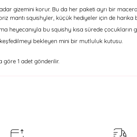
kadar gizemini korur. Bu da her paketi ayrı bir mac
riz mantı squishyler, küçük hediyeler için de harika bi
 açma heyecanıyla bu squishy kısa sürede çocukların gö
 keşfedilmeyi bekleyen mini bir mutluluk kutusu.
göre 1 adet gönderilir.
arda yetersiz gördüğünüz noktaları öneri formunu kullanarak tarafımıza il
Bu ürüne ilk yorumu siz yapın!
Yorum Yaz