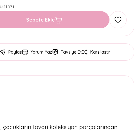
0411071
Sepete Ekle
Paylaş
Yorum Yaz
Tavsiye Et
Karşılaştır
t
, çocukların favori koleksiyon parçalarından