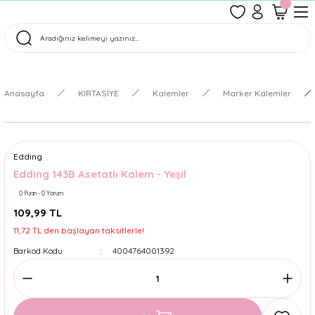
1500 TL Üzeri Ücretsiz Kargo
Tüm Siparişler Aynı Gün Kargoda!
Türkiye'nin En Eğlenceli Kırtasiyesi!
Anasayfa
KIRTASİYE
Kalemler
Marker Kalemler
Edding
Edding 143B Asetatlı Kalem - Yeşil
0 Puan - 0 Yorum
109,99 TL
11,72 TL den başlayan taksitlerle!
Barkod Kodu
4004764001392