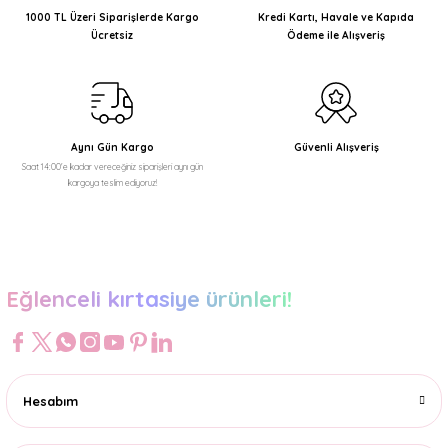
Ürün açıklamasında eksik bilgiler bulunuyor.
1000 TL Üzeri Siparişlerde Kargo
Kredi Kartı, Havale ve Kapıda
Ücretsiz
Ödeme ile Alışveriş
Ürün bilgilerinde hatalar bulunuyor.
Ürün fiyatı diğer sitelerden daha pahalı.
Bu ürüne benzer farklı alternatifler olmalı.
Aynı Gün Kargo
Güvenli Alışveriş
Saat 14:00'e kadar vereceğiniz siparişleri aynı gün
kargoya teslim ediyoruz!
Gönder
Eğlenceli kırtasiye ürünleri!
Hesabım