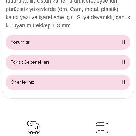
tutturulabilir. Üstün kaliteli ürün.Neredeyse tüm
pürüzsüz yüzeylerde (örn. Cam, metal, plastik)
kalıcı yazı ve işaretleme için. Suya dayanıklı, çabuk
kuruyan mürekkep.1-3 mm
Yorumlar
Taksit Seçenekleri
Bu ürüne ilk yorumu siz yapın!
Önerileriniz
Yorum Yaz
Bu ürünün fiyat bilgisi, resim, ürün açıklamalarında ve diğer
konularda yetersiz gördüğünüz noktaları öneri formunu
kullanarak tarafımıza iletebilirsiniz.
Görüş ve önerileriniz için teşekkür ederiz.
Ürün resmi kalitesiz, bozuk veya görüntülenemiyor.