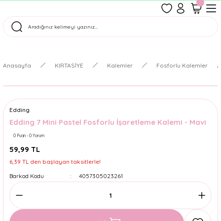
1500 TL Üzeri Ücretsiz Kargo
Tüm Siparişler Aynı Gün Kargoda!
Türkiye'nin En Eğlenceli Kırtasiyesi!
Anasayfa
KIRTASİYE
Kalemler
Fosforlu Kalemler
Edding
Edding 7 Mini Pastel Fosforlu İşaretleme Kalemi - Mavi
0 Puan - 0 Yorum
59,99 TL
6,39 TL den başlayan taksitlerle!
Barkod Kodu
4057305023261