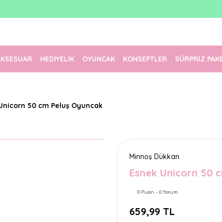
1500 TL Üzeri Ücretsiz Kargo
Tüm Siparişler Aynı Gün Kargoda!
Türkiye'nin En Eğlenceli Kırtasiyesi!
AKSESUAR
HEDİYELİK
OYUNCAK
KONSEPTLER
SÜRPRİZ PAK
Unicorn 50 cm Peluş Oyuncak
Minnoş Dükkan
Esnek Unicorn 50 
0 Puan - 0 Yorum
659,99 TL