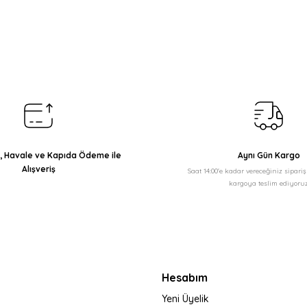
arda yetersiz gördüğünüz noktaları öneri formunu kullanarak tarafımıza il
Bu ürüne ilk yorumu siz yapın!
Yorum Yaz
ı, Havale ve Kapıda Ödeme ile
Aynı Gün Kargo
Alışveriş
Saat 14:00'e kadar vereceğiniz sipari
kargoya teslim ediyoruz
Gönder
Hesabım
Yeni Üyelik