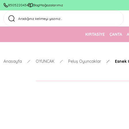
8505220434
Blog
Mağazalarımız
KIRTASİYE
ÇANTA
Anasayfa
OYUNCAK
Peluş Oyuncaklar
Esnek 