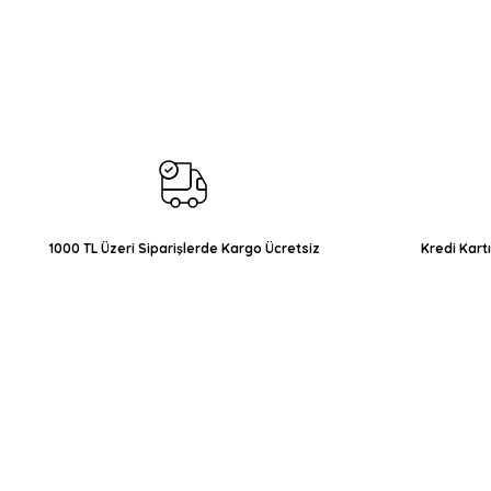
Bu ürünün fiyat bilgisi, resim, ürün açıklamalarında ve diğer konul
Görüş ve önerileriniz için teşekkür ederiz.
Ürün resmi kalitesiz, bozuk veya görüntülenemiyor.
Ürün açıklamasında eksik bilgiler bulunuyor.
Ürün bilgilerinde hatalar bulunuyor.
Ürün fiyatı diğer sitelerden daha pahalı.
Bu ürüne benzer farklı alternatifler olmalı.
1000 TL Üzeri Siparişlerde Kargo Ücretsiz
Kredi Kart