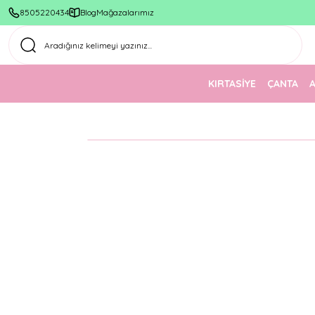
8505220434
Blog
Mağazalarımız
KIRTASİYE
ÇANTA