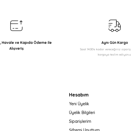
Yorum Yaz
ı, Havale ve Kapıda Ödeme ile
Aynı Gün Kargo
Alışveriş
Saat 14:00'e kadar vereceğiniz sipari
kargoya teslim ediyoruz
Gönder
Hesabım
Yeni Üyelik
Üyelik Bilgileri
Siparişlerim
Şifremi Unuttum