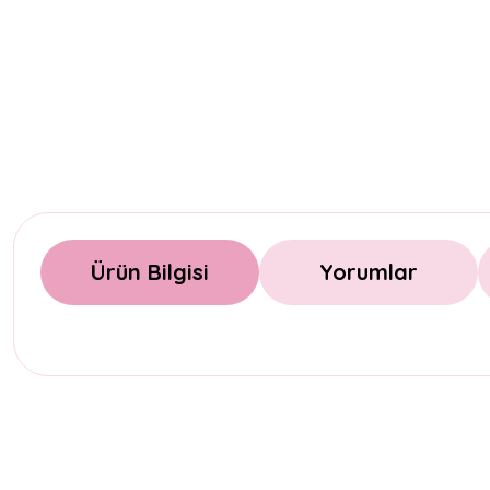
Ürün Bilgisi
Yorumlar
Bu ürünün fiyat bilgisi, resim, ürün açıklamalarında ve diğer konul
Görüş ve önerileriniz için teşekkür ederiz.
Ürün resmi kalitesiz, bozuk veya görüntülenemiyor.