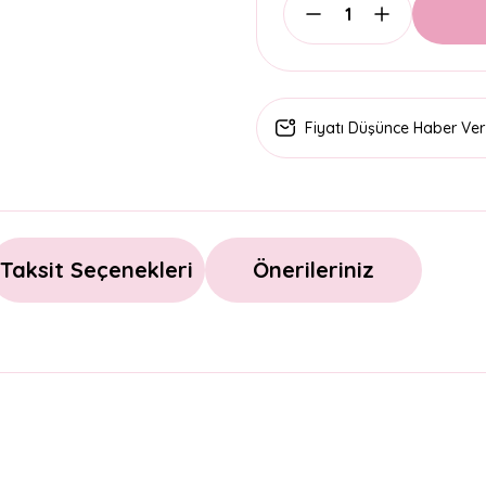
Fiyatı Düşünce Haber Ver
Taksit Seçenekleri
Önerileriniz
arda yetersiz gördüğünüz noktaları öneri formunu kullanarak tarafımıza il
Bu ürüne ilk yorumu siz yapın!