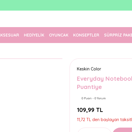
1500 TL Üzeri Ücretsiz Kargo
Tüm Siparişler Aynı Gün Kargoda!
Türkiye'nin En Eğlenceli Kırtasiyesi!
AKSESUAR
HEDİYELİK
OYUNCAK
KONSEPTLER
SÜRPRİZ PAK
Keskin Color
Everyday Notebook 
Puantiye
0 Puan - 0 Yorum
109,99 TL
11,72 TL den başlayan taksitl