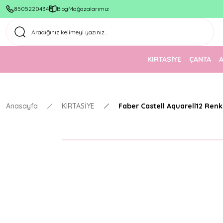
8505220434
Blog
Mağazalarımız
KIRTASİYE
ÇANTA
Anasayfa
KIRTASİYE
Faber Castell Aquarell12 Ren