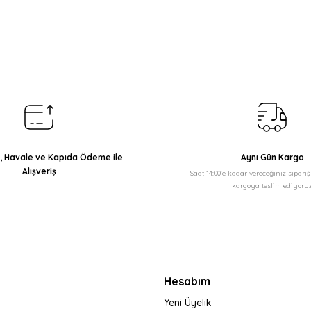
arda yetersiz gördüğünüz noktaları öneri formunu kullanarak tarafımıza il
Bu ürüne ilk yorumu siz yapın!
Yorum Yaz
ı, Havale ve Kapıda Ödeme ile
Aynı Gün Kargo
Alışveriş
Saat 14:00'e kadar vereceğiniz sipari
kargoya teslim ediyoruz
Gönder
Hesabım
Yeni Üyelik