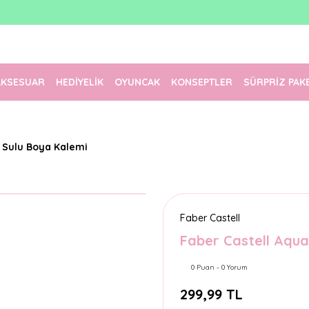
1500 TL Üzeri Ücretsiz Kargo
Tüm Siparişler Aynı Gün Kargoda!
Türkiye'nin En Eğlenceli Kırtasiyesi!
AKSESUAR
HEDİYELİK
OYUNCAK
KONSEPTLER
SÜRPRİZ PAK
k Sulu Boya Kalemi
Faber Castell
Faber Castell Aqua
0 Puan - 0 Yorum
299,99 TL