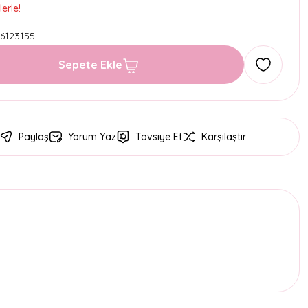
erle!
6123155
Sepete Ekle
Paylaş
Yorum Yaz
Tavsiye Et
Karşılaştır